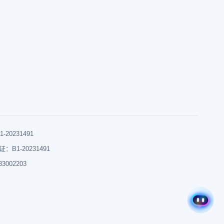
0231491
B1-20231491
002203