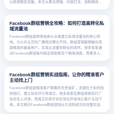
以获得稳定流量。本文从算法逻辑、内容打法、涨粉路径三
个维度，系统梳理Facebook营销的核心方法论，帮助您找到
可持续的流量增长方案。
Facebook群组营销全攻略：如何打造高转化私
域流量池
Facebook群组是跨境电商从业者建立私域流量池的核心阵
地。与公共主页的广撒网式曝光不同，群组营销能够触达高
度精准的垂直用户，实现从流量到转化的闭环。很多卖家通
过Facebook群组每月稳定获取数百个精准询盘，而更多人还
在群组营销的门槛外徘徊。本文为您系统拆解Facebook群组
营销的全套方法论。
Facebook群组营销实战指南，让你的精准客户
主动找上门
Facebook群组是精准客户聚集的天然金矿，关键在于如何找
到他们、建立信任并引导成交。很多卖家在群组里疯狂打广
告却无人问津，而真正的高手却在悄无声息地让客户主动下
单。本文揭示Facebook群组营销从引流到成交的完整实战路
径。