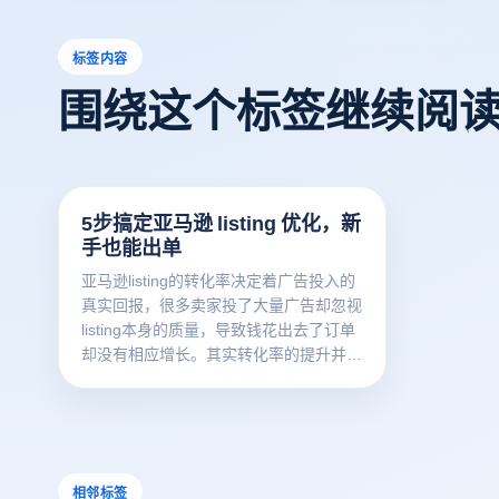
标签内容
围绕这个标签继续阅
5步搞定亚马逊 listing 优化，新
手也能出单
亚马逊listing的转化率决定着广告投入的
真实回报，很多卖家投了大量广告却忽视
listing本身的质量，导致钱花出去了订单
却没有相应增长。其实转化率的提升并不
需要大幅度改动，做好标题、图片、五
点、评价和价格五个关键要素，转化率翻
倍并非难事。本文分享五个经过实战验证
的listing优化步骤。
相邻标签