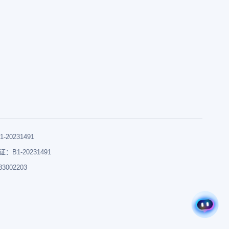
0231491
B1-20231491
002203