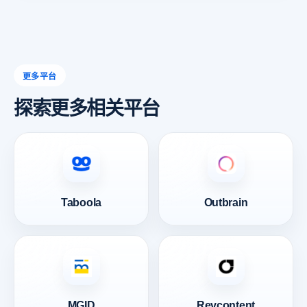
更多平台
探索更多相关平台
Taboola
Outbrain
MGID
Revcontent