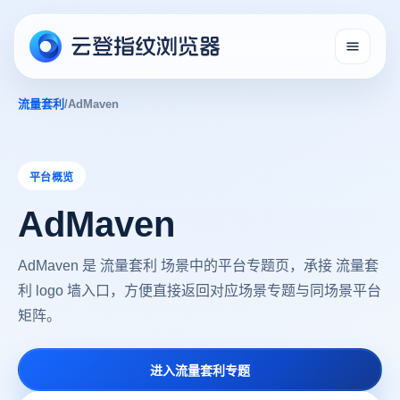
流量套利
/
AdMaven
平台概览
AdMaven
AdMaven 是 流量套利 场景中的平台专题页，承接 流量套
利 logo 墙入口，方便直接返回对应场景专题与同场景平台
矩阵。
进入流量套利专题