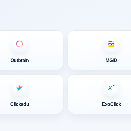
Outbrain
MGID
Clickadu
ExoClick