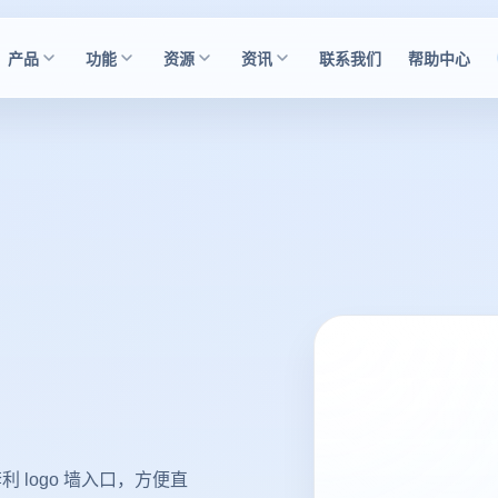
产品
功能
资源
资讯
联系我们
帮助中心
利 logo 墙入口，方便直