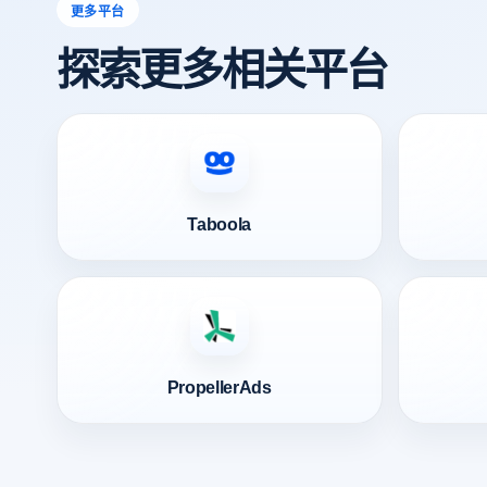
更多平台
探索更多相关平台
Taboola
PropellerAds