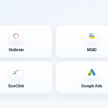
Outbrain
MGID
ExoClick
Google Ads