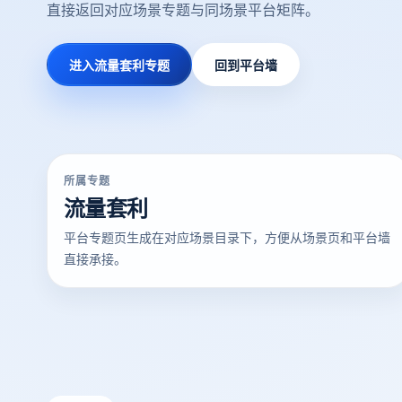
直接返回对应场景专题与同场景平台矩阵。
进入流量套利专题
回到平台墙
所属专题
流量套利
平台专题页生成在对应场景目录下，方便从场景页和平台墙
直接承接。