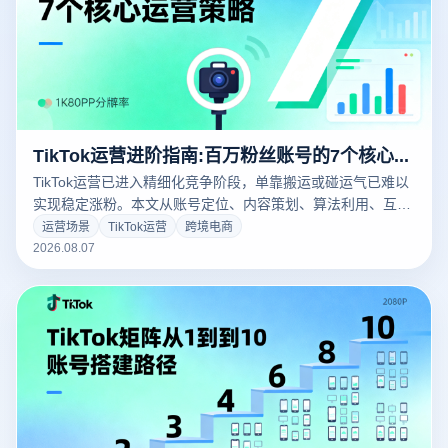
TikTok运营进阶指南:百万粉丝账号的7个核心运营策略
TikTok运营已进入精细化竞争阶段，单靠搬运或碰运气已难以
实现稳定涨粉。本文从账号定位、内容策划、算法利用、互动
策略、数据驱动、标签体系、商业变现7个维度，系统分享百
运营场景
TikTok运营
跨境电商
万粉丝账号的实战经验，帮助运营者建立系统化的增长框架。
2026.08.07