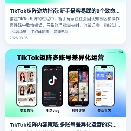
TikTok矩阵避坑指南:新手最容易踩的8个致命错误
搭建TikTok矩阵的过程中，新手玩家往往会因认知盲区和操作
惯性踩中致命错误，导致账号批量被封、流量归零。指纹浏览
器多账号环境是矩阵运营的安全底座，但工具本身并不能替代
运营场景
TikTok矩阵
跨境电商
正确的运营认知。本文系统梳理新手最容易踩的8个致命错
2026.08.05
误，帮助运营者在启动初期就建立正确的矩阵运营思维，避免
后期付出惨痛的试错代价。
TikTok矩阵内容策略:多账号差异化运营的实战方法