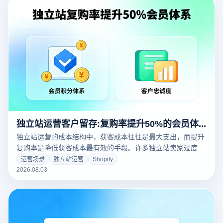
独立站运营客户留存:复购率提升50%的会员体系搭建
独立站运营的成本结构中，获客成本往往是最大支出，而提升
复购率是降低获客成本最有效的手段。许多独立站卖家过度关
注新客获取而忽视老客维护，导致客户生命周期价值被严重低
运营场景
独立站运营
Shopify
估。本文从会员体系设计、积分机制、专属权益、内容营销四
2026.08.03
大维度，为您系统拆解复购率提升50%的会员体系搭建方法。