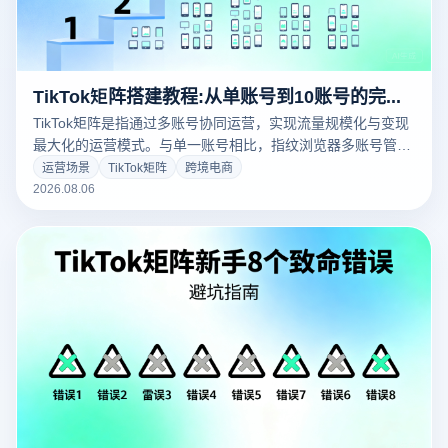
TikTok矩阵搭建教程:从单账号到10账号的完整路径
TikTok矩阵是指通过多账号协同运营，实现流量规模化与变现
最大化的运营模式。与单一账号相比，指纹浏览器多账号管理
方案能够有效分散账号风险、提升内容覆盖率，是跨境卖家和
运营场景
TikTok矩阵
跨境电商
内容创作者布局TikTok的核心策略。本文从平台机制、账号权
2026.08.06
重、团队分工与工具选型四个维度，为您详细拆解TikTok矩阵
的搭建路径与实操要点。