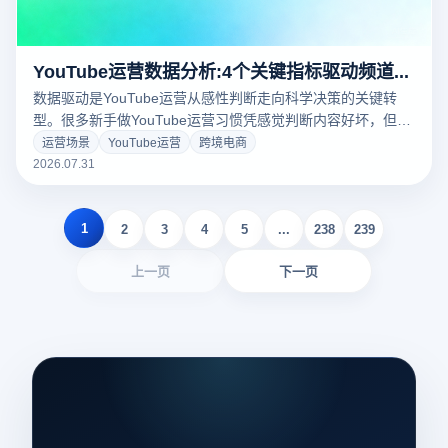
YouTube运营数据分析:4个关键指标驱动频道增长
数据驱动是YouTube运营从感性判断走向科学决策的关键转
型。很多新手做YouTube运营习惯凭感觉判断内容好坏，但主
观判断往往与用户真实反应存在巨大偏差。YouTube Studio蕴
运营场景
YouTube运营
跨境电商
含大量用户行为洞察。本文详解四个最关键的数据指标及其驱
2026.07.31
动频道增长的完整方法。
1
2
3
4
5
...
238
239
上一页
下一页