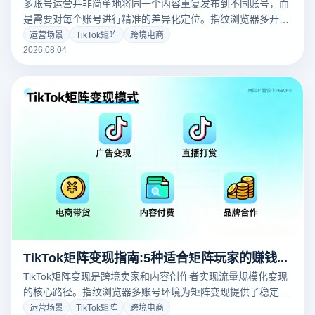
多账号运营并非简单地将同一个内容重复发布到不同账号，而
是需要对每个账号进行精准的差异化定位。指纹浏览器多开环
境是矩阵内容策略的底层支撑，没有独立的浏览器环境，多账
运营场景
TikTok矩阵
跨境电商
号差异化运营就无从谈起。本文聚焦TikTok矩阵内容策略，从
2026.08.04
人群定位、内容形式、选题规划和数据验证四个维度，为运营
者提供一套可落地的实战方法论。
TikTok矩阵变现指南:5种适合矩阵玩家的赚钱模式
TikTok矩阵变现是跨境卖家和内容创作者实现流量规模化变现
的核心路径。指纹浏览器多账号环境为矩阵变现提供了稳定的
账号基础设施，是所有变现模式的前置条件。本文系统梳理5
运营场景
TikTok矩阵
跨境电商