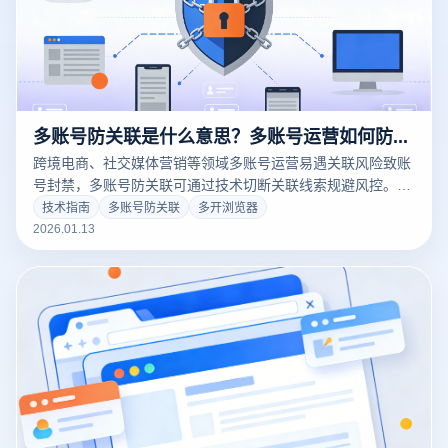
多账号防关联是什么意思？多账号运营如何防止关联？
跨境电商、社交媒体营销等领域多账号运营易遇关联风险致账
号封禁，多账号防关联可通过技术切断关联线索规避风控。本
文解读核心逻辑，结合云登防关联浏览器分享实操方法，助力
技术指南
多账号防关联
多开浏览器
账号安全运营。
2026.01.13