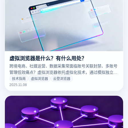
虚拟浏览器是什么？有什么用处？
跨境电商、社媒运营、数据采集常面临账号关联封禁、多账号
管理低效痛点？虚拟浏览器依托虚拟化技术，通过模拟独立浏
览环境、隔离账号数据、伪装浏览器指纹，构建安全高效多账
技术指南
虚拟浏览器
云登浏览器
号操作体系！本文以云登虚拟浏览器为例，解析技术原理、核
2025.11.08
心功能与应用价值，提供一站式解决方案。