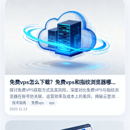
免费vps怎么下载？免费vps和指纹浏览器哪个好？
探讨免费VPS获取方式及其风险，深度对比免费VPS与指纹浏
览器在账号防关联、运营效率及成本上的差异。揭秘云登浏览
器如何通过环境隔离技术实现安全高效的多账号管理，规避封
技术指南
免费vps
vps
号风险。立即了解专业解决方案！
2025.11.13