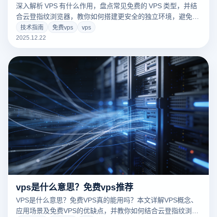
深入解析 VPS 有什么作用，盘点常见免费的 VPS 类型，并结
合云登指纹浏览器，教你如何搭建更安全的独立环境，避免账
号关联风险。
技术指南
免费vps
vps
2025.12.22
vps是什么意思？免费vps推荐
VPS是什么意思？免费VPS真的能用吗？本文详解VPS概念、
应用场景及免费VPS的优缺点，并教你如何结合云登指纹浏览