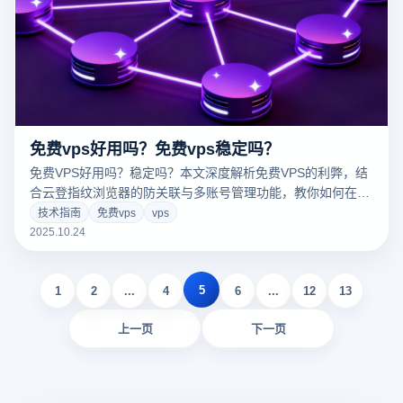
免费vps好用吗？免费vps稳定吗？
免费VPS好用吗？稳定吗？本文深度解析免费VPS的利弊，结
合云登指纹浏览器的防关联与多账号管理功能，教你如何在低
成本下实现安全高效的远程运营，规避账号封禁风险。
技术指南
免费vps
vps
2025.10.24
5
1
2
...
4
6
...
12
13
上一页
下一页