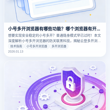
小号多开浏览器有哪些功能？哪个浏览器有开小号的功能？
想要实现安全稳定的小号多开？普通隐身模式早已过时！本文
深度解析小号多开浏览器的防关联黑科技，揭秘云登多开浏览
器如何通过独立指纹环境与RPA自动化，助您轻松管理千个账
技术指南
小号多开浏览器
多开浏览器
号，彻底告别封号烦恼。点击免费领取多账号运营方案！
2026.01.13