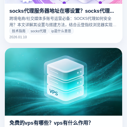
socks代理服务器地址在哪设置？socks代理服务器怎么搭建？
跨境电商/社交媒体多账号运营必备：SOCKS代理如何安全
用？本文详解其设置与搭建方法，结合云登指纹浏览器实现代
理与独立指纹精准适配，规避指纹关联导致的账号封禁，提升
技术指南
socks代理
ip是什么意思
代理安全性与运营价值。
2026.01.10
免费的vps有哪些？vps有什么作用？