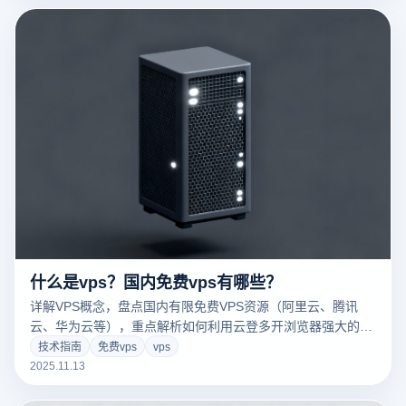
什么是vps？国内免费vps有哪些？
详解VPS概念，盘点国内有限免费VPS资源（阿里云、腾讯
云、华为云等），重点解析如何利用云登多开浏览器强大的指
纹隔离与IP集成功能，结合VPS实现高效、安全的跨境多账号
技术指南
免费vps
vps
管理、社媒运营与数据作业。解锁防关联核心策略！
2025.11.13