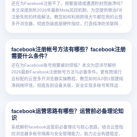
还在为Facebook注册不了、频繁报错或遭遇秒封而崩溃吗？
本文深度剖析2026年最新Meta风控机制，为您提供根治FB
注册失败的终极解法。教您如何利用跨境大牛都在用的云登
多开浏览器，彻底伪装底层硬件指纹，打造纯净防关联网络
环境，轻松搞定多账号矩阵！立即点击获取防封秘籍，免费
下载体验！
facebook注册帐号方法有哪些？facebook注册
需要什么条件？
还在为Facebook账号频繁被封烦恼？本文为您详尽解析
2026最新Facebook注册帐号方法与必备条件。更有跨境行
业标配的云登多开浏览器实操教程，教您如何从0到1搭建纯
净网络环境，彻底告别设备关联，安全实现多账号矩阵运
营。点击阅读，抢占海外百亿流量！
facebook运营思路有哪些？运营前必备理论知
识
系统解析facebook运营前必备理论与核心思路，结合云登指
纹浏览器多账号隔离与安全管理能力，助力企业构建稳定、