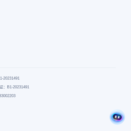
0231491
B1-20231491
002203