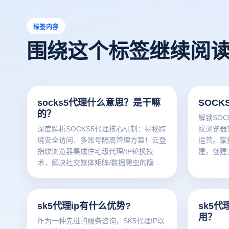
标签内容
围绕这个标签继续阅
socks5代理什么意思？是干嘛
SOC
的？
解锁SO
深度解析SOCKS5代理核心机制：揭秘跨
纹浏览器
境安全访问、多账号隔离管理方案！云登
运营。掌
指纹浏览器集成住宅级代理/IP轮换技
建，创建
术，解决社交媒体矩阵/数据爬虫的隐私
关联方案
泄露与账号关联痛点。立即阅读解锁高效
替代方案 →
sk5代理ip有什么优势?
sk5
用？
作为一种先进的服务咨询，SK5代理IP以