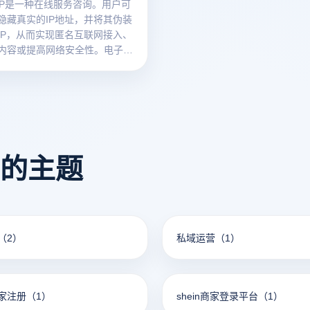
策。
理IP是一种在线服务咨询。用户可
隐藏真实的IP地址，并将其伪装
IP，从而实现匿名互联网接入、
内容或提高网络安全性。电子商
网络爬虫开发商和其他用户通常
代理IP来突破IP限制，加快访问
止被禁止。在使用过程中，客户
配置代理软件或浏览器，将其连
的SK5代理服务器，以完成IP地
和更换。这种服务咨询为网络操
看的主题
更大的灵活性和隐私保护。
（2）
私域运营
（1）
家注册
（1）
shein商家登录平台
（1）