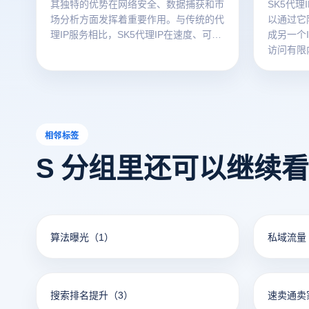
其独特的优势在网络安全、数据捕获和市
SK5代
场分析方面发挥着重要作用。与传统的代
以通过它
理IP服务相比，SK5代理IP在速度、可靠
成另一个
性和匿名性方面有了显著提高。它不仅可
访问有限
以帮助用户避免地理限制和IP禁令，还可
务卖家、
以确保数据传输的安全。SK5代理IP的高
使用SK5
效性和可靠性无疑是优化工作流程和保护
速度或防
隐私的重要工具，对于需要大规模网络操
通常需要
作和数据分析的用户。
接到指定
相邻标签
址的伪装
S 分组里还可以继续
作提供了
算法曝光
（1）
私域流量
搜索排名提升
（3）
速卖通卖