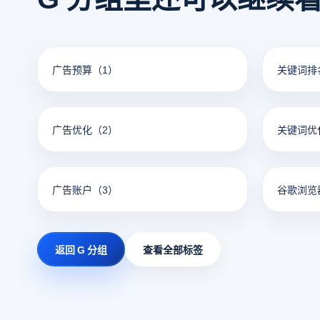
广告预算
（1）
关键词排
广告优化
（2）
关键词优
广告账户
（3）
谷歌浏览
返回 G 分组
查看全部标签