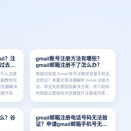
il？注
gmail账号注册方法有哪些？
不过去怎
gmail邮箱注册不了怎么办？
为什么注册
想成功完成 Gmail 账号注册却总是手机无
本篇教你完
法验证？本篇文章详细解析 Gmail 注册方
浏览器解决
法、常见失败原因及解决方案，并介绍如
幅提升验证
何借助云登指纹浏览器提升注册成功率。
。
点击了解高效稳定的 Gmail 注册指南！
什么？谷
gmail邮箱注册电话号码无法验
证？申请gmail邮箱手机号无法
验证怎么办？