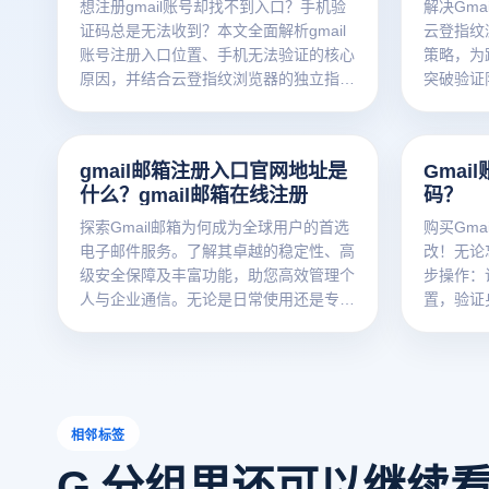
想注册gmail账号却找不到入口？手机验
解决Gm
证码总是无法收到？本文全面解析gmail
云登指纹
账号注册入口位置、手机无法验证的核心
策略，为
原因，并结合云登指纹浏览器的独立指纹
突破验证
环境与多账号管理优势，帮助你快速提升
注册成功率。跨境电商、海外社媒运营必
读！
gmail邮箱注册入口官网地址是
Gma
什么？gmail邮箱在线注册
码？
探索Gmail邮箱为何成为全球用户的首选
购买Gm
电子邮件服务。了解其卓越的稳定性、高
改！无论
级安全保障及丰富功能，助您高效管理个
步操作：
人与企业通信。无论是日常使用还是专业
置，验证
需求，Gmail都提供无缝集成与智能体
码。定期
验。
符号，让
浏览器将
如何设置
相邻标签
G 分组里还可以继续