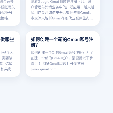
！结合云登
随着Google Gmail邮箱在注册平台、账
降低账号关
户管理与跨境业务中的广泛应用，越来越
营多账号
多用户关注如何安全高效地使用Gmail。
控策略。
本文深入解析Gmail在现代互联网生态中
的重要角色，探讨其注册技巧、使用策略
与安全防护措施，助你全面掌握这一数字
通行证的核心价值。
提供哪些
如何创建一个新的Gmail账号注
册？
供下列个人
如何创建一个新的Gmail账号注册？为了
中，需要输
创建一个新的Gmail帐户，请遵循以下步
名称：选择
骤： 1. 浏览Gmail网站 打开浏览器
，如果您输
[www.gmail.com]
你的电子邮件
(http://www.gmail.com)，接着点击“创建
il.com。
帐户”按钮。 2. 选择帐户类型 选择“为我
检查登录名
自己”或“为我的业务”，并根据您所需的用
。 3.
途进行选择。 3. 填写个人信息 填写你的
少8个字
名字、姓氏，选择Gmail地址，并在注册
殊符号，同
页面上设置密码。确保密码足够强大，并
中。 4.
且容易记住。 4. 联系电话验证 谷歌通常