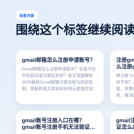
标签内容
围绕这个标签继续阅
gmail邮箱怎么注册申请账号？
注册g
么注册g
Gmail邮箱怎么注册申请账号？总是卡在
手机验证或注册后秒封？本文深度解析
想注册 G
2026最新Gmail邮箱注册流程与风控机
收不到？本
制。揭秘跨境大卖如何利用云登指纹浏览
程，并教
器构建独立纯净环境，通过物理级指纹隔
率，解决
离与RPA自动化技术，轻松解决批量注册
问题！
难题，提升账号存活率。点击免费获取防
关联注册方案！
gmail账号注册入口在哪？
gma
gmail账号注册手机无法验证怎
证怎么
么办？