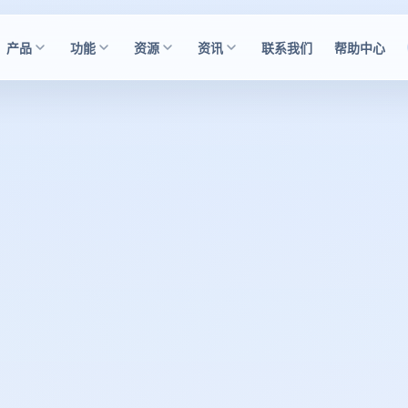
产品
功能
资源
资讯
联系我们
帮助中心