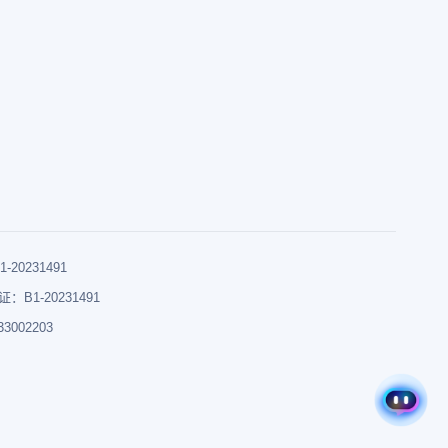
0231491
B1-20231491
002203