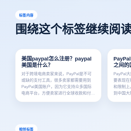
标签内容
围绕这个标签继续阅
美国paypal怎么注册？paypal
PayP
美国是什么？
之间的
对于跨境电商卖家来说，PayPal是不可
PayPa
或缺的支付工具，很多卖家都需要用到
要表现在
PayPal美国账户，因为它支持众多国际
和限制上。
电商平台，方便卖家进行全球收款和付
到中国大
款。今天这篇文章就来手把手教你如何注
定一些银
册美国paypal，同时，针对那些拥有多个
有一定的限
PayPal账号的卖家，如何进行账号管
支付上更
理？还有如何避免账号关联？这都是必须
储蓄卡，
了解的重要技能。接下来云登电商浏览器
合跨境电商
相邻标签