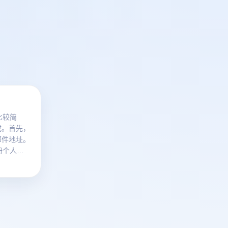
比较简
成。首先，
邮件地址。
册个人账
邮件和基本
要求您与美
卡联系，以
。通过完成
个美国
开始支付