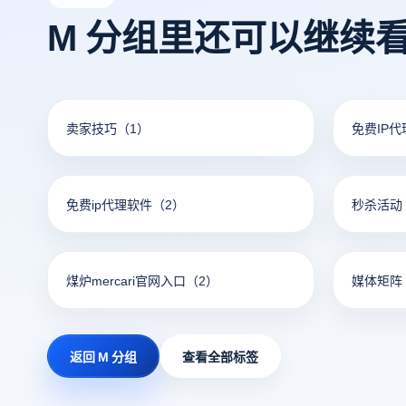
将为您详述美国paypal的注册步骤，还会
户的功能
M 分组里还可以继续
解答如何有效管理这些账号和防止
的银行和
PayPal账号关联的问题，这一篇内容绝
快的提现
对值得你仔细阅读，千万不要错过！
交易的用
卖家技巧
（1）
免费IP
免费ip代理软件
（2）
秒杀活动
煤炉mercari官网入口
（2）
媒体矩阵
返回 M 分组
查看全部标签