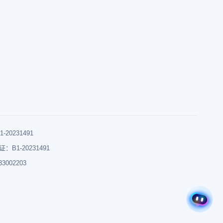
0231491
B1-20231491
002203