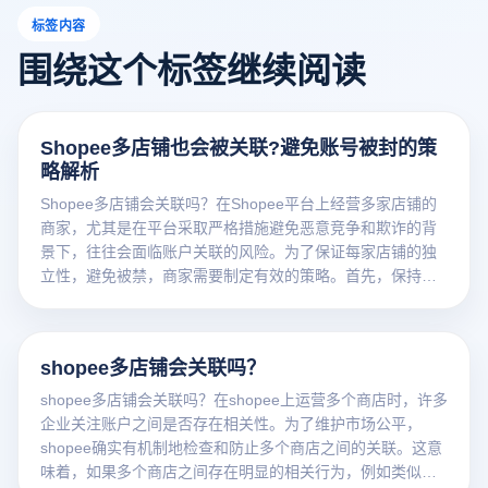
标签内容
围绕这个标签继续阅读
Shopee多店铺也会被关联?避免账号被封的策
略解析
Shopee多店铺会关联吗？在Shopee平台上经营多家店铺的
商家，尤其是在平台采取严格措施避免恶意竞争和欺诈的背
景下，往往会面临账户关联的风险。为了保证每家店铺的独
立性，避免被禁，商家需要制定有效的策略。首先，保持每
家店铺的独特性是关键，包括不同的产品线、店铺名称和品
牌形象。此外，合理分配操作人员、使用单独的登录设备和
保持明确的交易明细是降低账户关联风险的重要手段。通过
shopee多店铺会关联吗？
这些策略，商家可以更安全地管理多家店铺，确保业务发
展。
shopee多店铺会关联吗？在shopee上运营多个商店时，许多
企业关注账户之间是否存在相关性。为了维护市场公平，
shopee确实有机制地检查和防止多个商店之间的关联。这意
味着，如果多个商店之间存在明显的相关行为，例如类似的