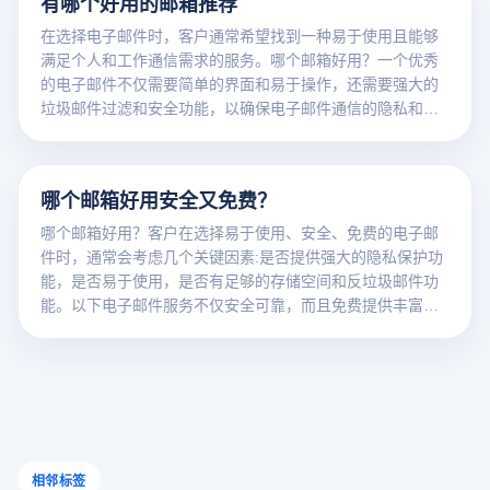
有哪个好用的邮箱推荐
在选择电子邮件时，客户通常希望找到一种易于使用且能够
满足个人和工作通信需求的服务。哪个邮箱好用？一个优秀
的电子邮件不仅需要简单的界面和易于操作，还需要强大的
垃圾邮件过滤和安全功能，以确保电子邮件通信的隐私和安
全。以下电子邮件非常受欢迎，适合不同的用户群体： 1.
Gmail：由于其直观的界面、强大的搜索功能和与其他谷歌服
务的无缝集成，谷歌的免费邮箱已成为全球用户的首选。 2.
哪个邮箱好用安全又免费？
Outlook：微软的邮箱服务，Office工具的深度集成，适合工
作和日常使用，具有高效的安全性和反垃圾邮件功能。 3.
哪个邮箱好用？客户在选择易于使用、安全、免费的电子邮
Zoho Mail：为企业和个人客户提供无广告的邮箱体验，功能
件时，通常会考虑几个关键因素:是否提供强大的隐私保护功
全面，支持团队合作，是一种性价比很高的选择。 4.
能，是否易于使用，是否有足够的存储空间和反垃圾邮件功
ProtonMail：为注重安全的用户提供端到端加密的邮箱服
能。以下电子邮件服务不仅安全可靠，而且免费提供丰富的
务，致力于隐私保护。 这类邮箱不但使用方便，而且在安全
功能，适用于个人用户、跨境电子商务和外贸从业者: 1.
性、存储性和功能性方面都非常出色，适合不同需求的用户
Gmail：谷歌旗下的邮箱服务，具有简单的界面，强大的垃圾
选择。
邮件过滤和集成两步验证功能，是世界上最受欢迎的免费邮
箱。 2. ProtonMail：提供端到端加密服务，以隐私为核心，
适合重视通信安全的用户，免费版本提供基本功能。 3.
Outlook：微软的免费邮箱服务，兼顾工作和个人使用，提供
高效的安全保护和垃圾邮件过滤，适用于Office 工具整合，
相邻标签