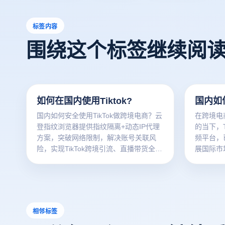
标签内容
围绕这个标签继续阅
如何在国内使用Tiktok?
国内如何
国内如何安全使用TikTok做跨境电商？云
在跨境电
登指纹浏览器提供指纹隔离+动态IP代理
的当下，T
方案，突破网络限制，解决账号关联风
频平台，
险，实现TikTok跨境引流、直播带货全流
展国际市
程防护，助力卖家高效拓展海外市场。
TikTo
径，助力
长突破。
相邻标签