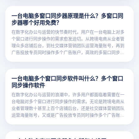
升工作效率。接下来，我们将详细介绍如何使用云登多开浏
览器进行一台电脑多窗口同步器的操作。
一台电脑多窗口同步器原理是什么？多窗口同
步器哪个好用免费？
在数字化办公与运营的快节奏时代，用户在一台电脑上对多
个窗口进行同步操作的需求愈发迫切。从跨境电商从业者管
理众多店铺后台，到社交媒体营销团队运营海量账号，再到
广告投放专员同时操作多个广告账户，高效的多窗口同步操
作软件成为提升工作效率的关键。接下来，我们将深入探讨
一台电脑多窗口同步器的原理，并为您介绍一款免费且功能
强大的多窗口同步神器 —— 云登多开浏览器。
一台电脑多个窗口同步软件叫什么？多个窗口
同步操作软件
在数字化办公与运营的浪潮中，许多用户都面临着需要在一
台电脑对多个窗口进行同步操作的需求。无论是跨境电商从
业者管理数十甚至上百个店铺后台，还是社交媒体营销团队
运营海量账号，又或是广告投放专员同时操作多个广告账
户，高效的多窗口同步操作软件都能极大提升工作效率。而
云登多开浏览器，正是一款能满足一台电脑多窗口同步器操
作需求，且具备强大功能与独特优势的卓越工具。