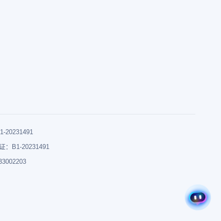
0231491
B1-20231491
002203