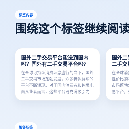
标签内容
围绕这个标签继续阅
国外二手交易平台能送到国内
国外二
吗？国外有二手交易平台吗?
二手交
在全球可持续消费理念盛行的当下，国外
在全球消
二手交易市场蓬勃发展，众多特色鲜明的
性价比购
平台不断涌现。对于国内消费者和跨境电
市场蓬勃
商从业者而言，这些平台既充满吸引力，
易平台。
又伴随着诸多疑问，比如国外二手交易平
平台蕴含
台的商品能送到国内吗？又有哪些值得关
商浏览器
注的平台呢？接下来为您详细解答，并介
开展业务
绍云登电商浏览器在其中发挥的重要作
易平台及
用。
相邻标签