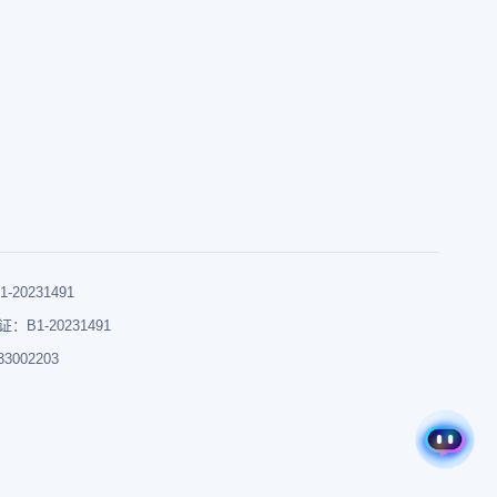
0231491
B1-20231491
002203