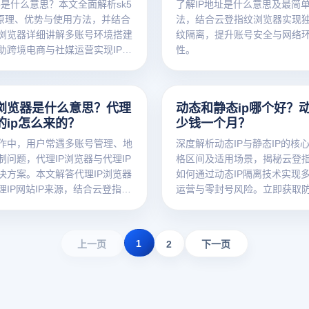
ip是什么意思？本文全面解析sk5
了解IP地址是什么意思及最简
的原理、优势与使用方法，并结合
法，结合云登指纹浏览器实现独
浏览器详细讲解多账号环境搭建
纹隔离，提升账号安全与网络
助跨境电商与社媒运营实现IP隔
性。
安全提升，快速掌握高效稳定的
。
p浏览器是什么意思？代理
动态和静态ip哪个好？动
的ip怎么来的？
少钱一个月？
作中，用户常遇多账号管理、地
深度解析动态IP与静态IP的核
制问题，代理IP浏览器与代理IP
格区间及适用场景，揭秘云登
决方案。本文解答代理IP浏览器
如何通过动态IP隔离技术实现
理IP网站IP来源，结合云登指纹
运营与零封号风险。立即获取
你高效利用代理IP。
方案！
1
上一页
2
下一页