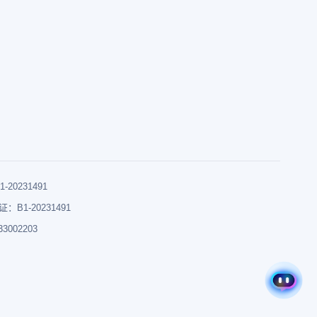
0231491
B1-20231491
002203