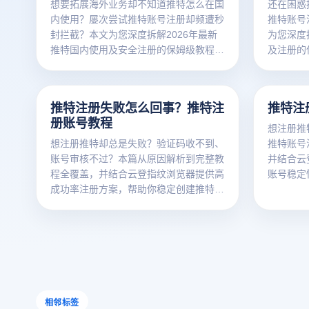
想要拓展海外业务却不知道推特怎么在国
还在困惑
内使用？屡次尝试推特账号注册却频遭秒
推特账号
封拦截？本文为您深度拆解2026年最新
为您深度
推特国内使用及安全注册的保姆级教程。
及注册的
手把手教您如何结合跨境大卖标配的云登
合跨境行
多开浏览器，搭建纯净的物理隔离网络环
纯净安全
境，彻底告别设备关联风控，助您安全实
告别设备
推特注册失败怎么回事？推特注
推特注
现海外社媒多账号矩阵高效引流！点击获
海外社媒
册账号教程
取独家实操防封指南。
独家防封
想注册推
想注册推特却总是失败？验证码收不到、
推特账号
账号审核不过？本篇从原因解析到完整教
并结合云
程全覆盖，并结合云登指纹浏览器提供高
账号稳定
成功率注册方案，帮助你稳定创建推特账
号。
相邻标签