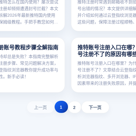
推特怎么在国内使用？屡次尝试
推特注册时常遇到邮箱收不到
注册却频频遭遇封号拦截？本文
号出错的情况？本文提供详细
拆解2026年最新推特国内使用
并介绍如何通过云登指纹浏览
保姆级教程。手把手教您如何结
这些问题，保障注册过程顺畅
业标配的云登多开浏览器，搭建
的底层网络物理隔离环境，彻底
关联与封号风控，助您轻松实现
册账号教程步骤全解指南
推特账号注册入口在哪
多账号矩阵高效引流！点击获取
号注册不了的原因有哪
实操攻略。
特却总是失败？本指南完整解析
注册步骤、常见问题解决方案，
推特账号注册入口在哪里？为
登指纹浏览器教你提升成功率与
号注册不了？文章结合云登指
性。新手必读！
析浏览器指纹、多开浏览器、IP
因素带来的注册失败原因，并
安全的注册解决方案。
1
上一页
2
下一页