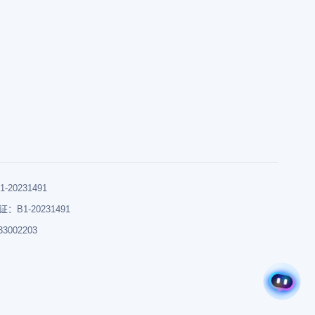
0231491
B1-20231491
002203