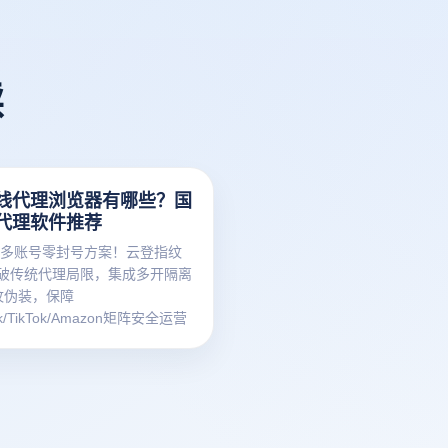
读
线代理浏览器有哪些？国
代理软件推荐
跨境多账号零封号方案！云登指纹
破传统代理局限，集成多开隔离
纹伪装，保障
ok/TikTok/Amazon矩阵安全运营