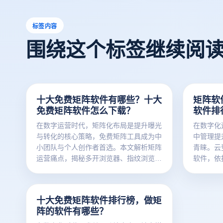
标签内容
围绕这个标签继续阅
十大免费矩阵软件有哪些？十大
矩阵软
免费矩阵软件怎么下载？
软件排
在数字运营时代，矩阵化布局是提升曝光
在数字化
与转化的核心策略，免费矩阵工具成为中
中管理提
小团队与个人创作者首选。本文解析矩阵
青睐。云
运营痛点，揭秘多开浏览器、指纹浏览器
软件，依
如何解决账号关联、下载安全等问题，结
电商、社
合云登多开浏览器功能，提供工具推荐与
行环境，
安全下载指南，助力高效搭建安全矩阵运
规避账号
十大免费矩阵软件排行榜，做矩
营体系。
体验云登
阵的软件有哪些？
新方案！