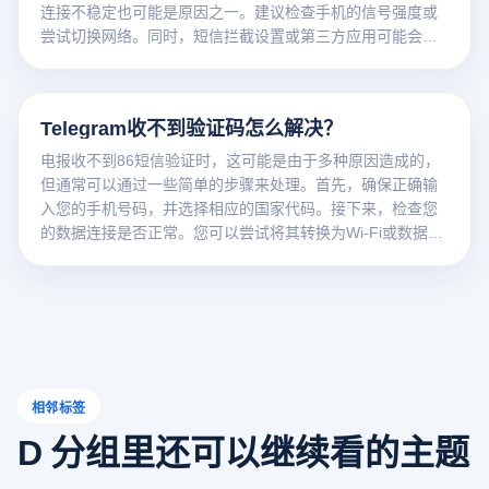
连接不稳定也可能是原因之一。建议检查手机的信号强度或
尝试切换网络。同时，短信拦截设置或第三方应用可能会阻
止验证码短信的接收。最后，如果你在短时间内频繁要求验
证码，Telegram可能会出于安全考虑限制发送，建议耐心等
待一段时间再次尝试。
Telegram收不到验证码怎么解决？
电报收不到86短信验证时，这可能是由于多种原因造成的，
但通常可以通过一些简单的步骤来处理。首先，确保正确输
入您的手机号码，并选择相应的国家代码。接下来，检查您
的数据连接是否正常。您可以尝试将其转换为Wi-Fi或数据网
络以提高信号。此外，确保您的手机没有处于飞行模式，并
且没有短信拦截应用程序影响验证码的接收。如果这些方法
仍然无效，您可以尝试再次要求验证码或联系Telegram客户
服务以获得进一步帮助。
相邻标签
D 分组里还可以继续看的主题