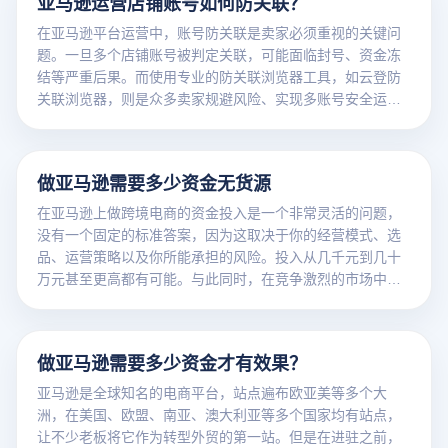
亚马逊运营店铺账号如何防关联？
在亚马逊平台运营中，账号防关联是卖家必须重视的关键问
题。一旦多个店铺账号被判定关联，可能面临封号、资金冻
结等严重后果。而使用专业的防关联浏览器工具，如云登防
关联浏览器，则是众多卖家规避风险、实现多账号安全运营
的重要手段
做亚马逊需要多少资金无货源
在亚马逊上做跨境电商的资金投入是一个非常灵活的问题，
没有一个固定的标准答案，因为这取决于你的经营模式、选
品、运营策略以及你所能承担的风险。投入从几千元到几十
万元甚至更高都有可能。与此同时，在竞争激烈的市场中，
保障账户安全、提高运营效率也是成功运营的关键。云登电
商浏览器作为一款专业的跨境电商工具，为亚马逊卖家提供
强大的技术支持，特别适合多账户管理与防关联需求。
做亚马逊需要多少资金才有效果？
亚马逊是全球知名的电商平台，站点遍布欧亚美等多个大
洲，在美国、欧盟、南亚、澳大利亚等多个国家均有站点，
让不少老板将它作为转型外贸的第一站。但是在进驻之前，