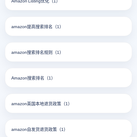
Amazon Listing优化
（1）
amazon提高搜索排名
（1）
amazon搜索排名规则
（1）
Amazon搜索排名
（1）
amazon英国本地退货政策
（1）
amazon自发货退货政策
（1）