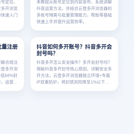
账号定位、
本教程从账号定位到内容发布，系统讲解
登多开浏览
抖音运营方法，并结合云登多开浏览器的
你快速入门
多账号隔离与批量管理能力，帮助零基础
快速上手并提升运营效率。
批量注册
抖音如何多开账号？抖音多开会
封号吗？
详解合规注
抖音多开怎么安全操作？多开会封号吗？
云登多开浏
揭秘抖音多开封号核心原因，详解安全多
低68%封
开方法，云登多开浏览器独立环境+专属
阵，运营更
IP双重防护，将封禁风险降至1%以下，
新手也能轻松玩转账号矩阵！立即了解
>>