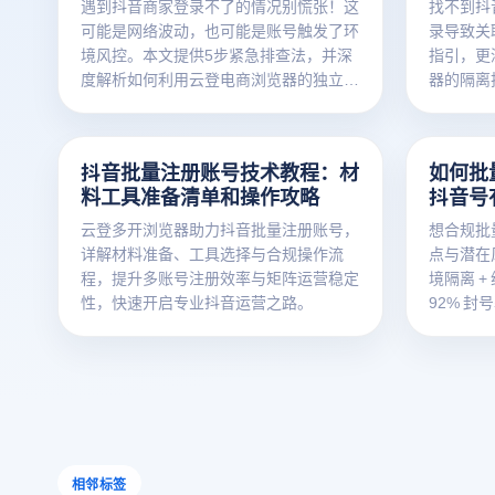
遇到抖音商家登录不了的情况别慌张！这
找不到抖
可能是网络波动，也可能是账号触发了环
录导致关
境风控。本文提供5步紧急排查法，并深
指引，更
度解析如何利用云登电商浏览器的独立环
器的隔离
境隔离技术，彻底解决多店铺登录冲突与
音小店的
风控难题。点击恢复店铺运营！
防封秘籍
抖音批量注册账号技术教程：材
如何批
料工具准备清单和操作攻略
抖音号
云登多开浏览器助力抖音批量注册账号，
想合规批
详解材料准备、工具选择与合规操作流
点与潜在
程，提升多账号注册效率与矩阵运营稳定
境隔离 +
性，快速开启专业抖音运营之路。
92% 
击获取专
相邻标签