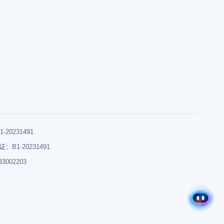
0231491
B1-20231491
002203