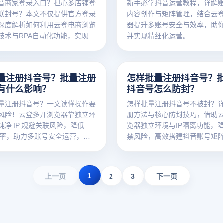
音商家登录入口？担心多店铺登
新手必学抖音运营教程，详解
联封号？本文不仅提供官方登录
内容创作与矩阵管理，结合云
深度解析如何利用云登电商浏览
器提升多账号安全与效率，助
技术与RPA自动化功能，实现抖
并实现精细化运营。
安全运营与高效增长。点击获取
！
量注册抖音号？批量注册
怎样批量注册抖音号？
有什么影响？
抖音号怎么防封？
量注册抖音号？一文读懂操作要
怎样批量注册抖音号不被封？
风险！云登多开浏览器靠独立环
册方法与核心防封技巧，借助
 纯净 IP 规避关联风险，降低
览器独立环境与IP隔离功能，降
封号率，助力多账号安全运营，点
禁风险，高效搭建抖音账号矩
业指南！
省心！
1
上一页
2
3
下一页