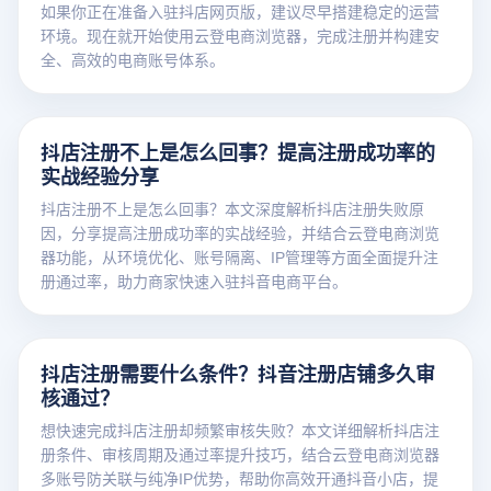
如果你正在准备入驻抖店网页版，建议尽早搭建稳定的运营
环境。现在就开始使用云登电商浏览器，完成注册并构建安
全、高效的电商账号体系。
抖店注册不上是怎么回事？提高注册成功率的
实战经验分享
抖店注册不上是怎么回事？本文深度解析抖店注册失败原
因，分享提高注册成功率的实战经验，并结合云登电商浏览
器功能，从环境优化、账号隔离、IP管理等方面全面提升注
册通过率，助力商家快速入驻抖音电商平台。
抖店注册需要什么条件？抖音注册店铺多久审
核通过？
想快速完成抖店注册却频繁审核失败？本文详细解析抖店注
册条件、审核周期及通过率提升技巧，结合云登电商浏览器
多账号防关联与纯净IP优势，帮助你高效开通抖音小店，提