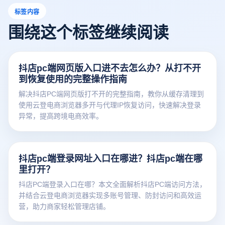
标签内容
围绕这个标签继续阅读
抖店pc端网页版入口进不去怎么办？从打不开
到恢复使用的完整操作指南
解决抖店PC端网页版打不开的完整指南，教你从缓存清理到
使用云登电商浏览器多开与代理IP恢复访问，快速解决登录
异常，提高跨境电商效率。
抖店pc端登录网址入口在哪进？抖店pc端在哪
里打开？
抖店PC端登录入口在哪？本文全面解析抖店PC端访问方法，
并结合云登电商浏览器实现多账号管理、防封访问和高效运
营，助力商家轻松管理店铺。