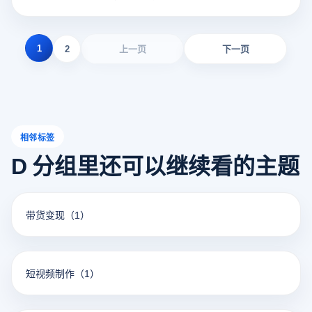
1
2
上一页
下一页
相邻标签
D 分组里还可以继续看的主题
带货变现
（1）
短视频制作
（1）