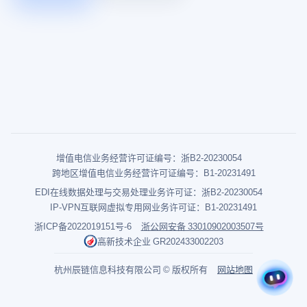
增值电信业务经营许可证编号：浙B2-20230054
跨地区增值电信业务经营许可证编号：B1-20231491
EDI在线数据处理与交易处理业务许可证：浙B2-20230054
IP-VPN互联网虚拟专用网业务许可证：B1-20231491
浙ICP备2022019151号-6
浙公网安备 33010902003507号
高新技术企业 GR202433002203
杭州辰链信息科技有限公司 © 版权所有
网站地图