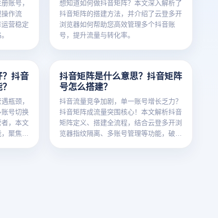
注册账号，
想知道如何做抖音矩阵？本文深入解析了
规操作流
抖音矩阵的搭建方法，并介绍了云登多开
阵运营稳定
浏览器如何帮助您高效管理多个抖音账
路。
号，提升流量与转化率。
好？抖音
抖音矩阵是什么意思？抖音矩阵
能？
号怎么搭建？
营遇瓶颈，
抖音流量竞争加剧，单一账号增长乏力？
多账号切换
抖音矩阵成流量突围核心！本文解析抖音
营者，本文
矩阵定义、搭建全流程，结合云登多开浏
能，聚焦云
览器指纹隔离、多账号管理等功能，破解
运营困境。
多账号混乱、关联封禁难题，助力高效搭
建安全稳定抖音矩阵。