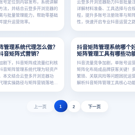
账号定位到内容发布，系统讲解
云登多开浏览器助力抖音批量
方法，并结合云登多开浏览器的
详解材料准备、工具选择与合
离与批量管理能力，帮助零基础
程，提升多账号注册效率与矩
并提升运营效率。
性，快速开启专业抖音运营之
阵管理系统代理怎么做？
抖音矩阵管理系统哪个
抖音矩阵式营销？
矩阵管理工具有哪些功
加剧下，抖音矩阵成流量红利核
抖音流量竞争加剧，单账号运
抖音矩阵管理系统代理为轻资产
矩阵化布局成品牌获客关键！
。本文结合云登多开浏览器功
繁琐、关联风险等问题困扰运
代理实操路径与矩阵营销落地方
解析抖音矩阵管理工具核心功
从业者实现流量与转化突破。
登多开浏览器优势，助你破解
1
上一页
2
下一页