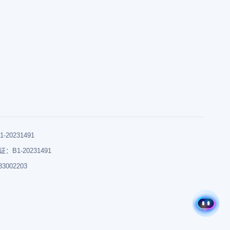
0231491
B1-20231491
002203