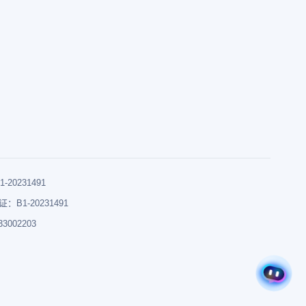
0231491
B1-20231491
002203