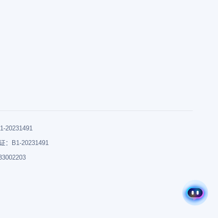
0231491
B1-20231491
002203