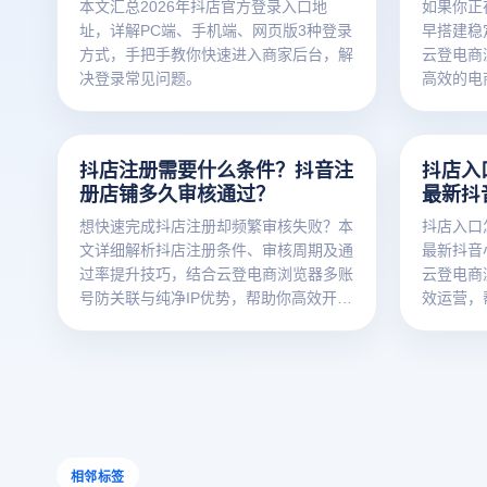
本文汇总2026年抖店官方登录入口地
如果你正
址，详解PC端、手机端、网页版3种登录
早搭建稳
方式，手把手教你快速进入商家后台，解
云登电商
决登录常见问题。
高效的电
抖店注册需要什么条件？抖音注
抖店入
册店铺多久审核通过？
最新抖
想快速完成抖店注册却频繁审核失败？本
抖店入口
文详细解析抖店注册条件、审核周期及通
最新抖音
过率提升技巧，结合云登电商浏览器多账
云登电商
号防关联与纯净IP优势，帮助你高效开通
效运营，
抖音小店，提升审核成功率与运营稳定
商。
性，轻松抓住抖音电商流量红利。
相邻标签