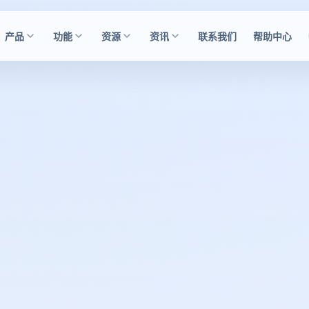
产品
功能
资源
资讯
联系我们
帮助中心