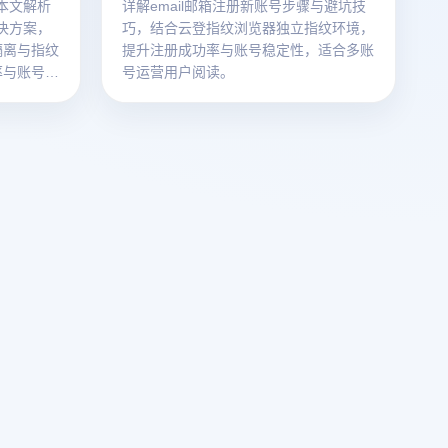
？本文解析
详解email邮箱注册新账号步骤与避坑技
解决方案，
巧，结合云登指纹浏览器独立指纹环境，
隔离与指纹
提升注册成功率与账号稳定性，适合多账
率与账号稳
号运营用户阅读。