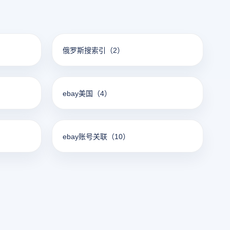
俄罗斯搜索引
（2）
ebay美国
（4）
ebay账号关联
（10）