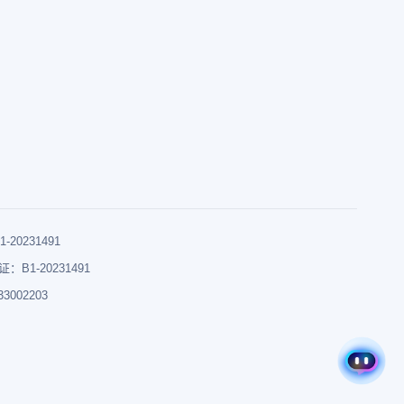
0231491
B1-20231491
002203