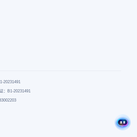
0231491
B1-20231491
002203