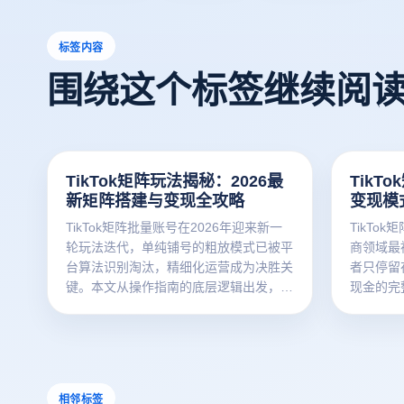
标签内容
围绕这个标签继续阅
TikTok矩阵玩法揭秘：2026最
TikT
新矩阵搭建与变现全攻略
变现模
TikTok矩阵批量账号在2026年迎来新一
TikTo
轮玩法迭代，单纯铺号的粗放模式已被平
商领域最
台算法识别淘汰，精细化运营成为决胜关
者只停留
键。本文从操作指南的底层逻辑出发，为
现金的完
您详解批量账号搭建的六步实战法，并系
TikTo
统拆解TikTok矩阵的五大变现模式，助您
现模式、
快速搭建可持续的账号体系。
助您把粉
相邻标签