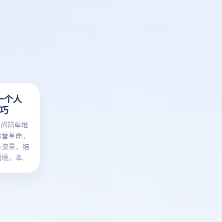
一个人
技巧
量的简单堆
运营革命。
多流量，结
困境。本文
质、环境搭
分组运营五