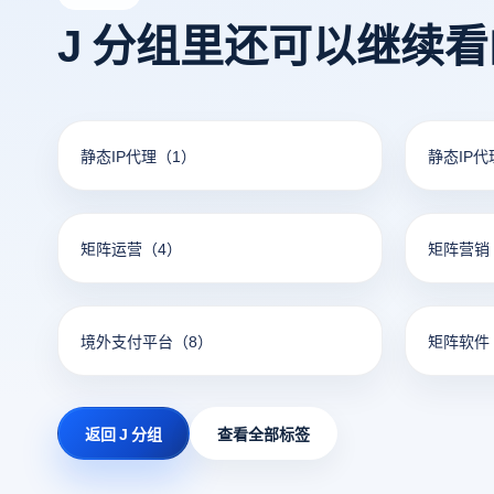
J 分组里还可以继续
静态IP代理
（1）
静态IP
矩阵运营
（4）
矩阵营销
境外支付平台
（8）
矩阵软件
返回 J 分组
查看全部标签