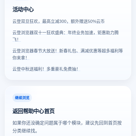
4：云登年中大促，海量无门槛券和云币免费送！活动
期间下单都能享受。以美国-洛杉矶线路为例：最低代理
活动中心
时间：6.13-6.24无门槛消费券：通过微信/支付宝购买代
年费 143.53 元，月均不到 12 块国内代理更是钜惠：代
理/套餐单笔订单实付满100元，赠送10元无门槛优惠券
理年费 95.52 元，低至 7.96/月重点来了！两个活动可以
云登双旦狂欢，最高立减300，额外赠送50%云币
1张。单笔订单实付满300元，赠送15元无门槛优惠券2
叠加新用户不仅可免首月费用，也能享超低折扣！！！
云登浏览器双十一狂欢盛典：年终业务加速，钜惠助力腾
张。单笔订单实付满500元，赠送25元无门槛优惠券2
静态住宅代理，为什么值得买在跨境电商的日常运营
飞！
张。单笔订单实付满1000元，赠送40元无门槛优惠券3
中，IP 质量直接决定着账号店铺的安全性。云登的静态
张。注：优惠券领取后90天有效。 &nbsp; &nbsp;
云登浏览器春节大放送！新春礼包、满减优惠等超多福利等
家庭住宅代理，核心优势就三点：✓ 真实住宅代理来自
&nbsp; 若发生退款，优惠券将会失效。 &nbsp; &nbsp;
你来拿！
真实家庭宽带，平台识别为普通用户流量，不会被标记
&nbsp; 若优惠券已使用，则会在退款金额中扣除对应优
为机房 IP 或数据中心 IP，风控概率大幅降低。✓ IP 固
云登中秋送福利！多重豪礼免费抽！
惠券金额。云币充值优惠：充值满500元赠送50元云
定不变适合长期养号、店铺日常运营。不会因为 IP 跳变
币。充值满1000元赠送150元云币。充值满5000元赠送
触发平台二次验证，减少运营中断。✓ 覆盖主流市场美
1000元云币。注：可联系您的专属客服参与充值云币活
区、欧洲、东南亚等跨境电商核心市场都有节点，延迟
动。充得越多，送得越多！快来加入我们的618狂欢大
低、稳定性高，做市场调研和广告投放时体验更顺畅。
继续浏览
促，享受超值优惠和丰富福利吧！活动最终解释权归云
适合场景多店铺矩阵防关联竞品价格监控广告投放本地
返回帮助中心首页
登浏览器所有。
化测试TikTok Shop / Amazon / Shopee 等多平台运营场
景怎么参与，四步搞定步骤操作1打开云登指纹浏览器
如果你还没确定问题属于哪个模块，建议先回到首页按
客户端，注册并登录账号（新用户自动参与活动一）2
分类继续找。