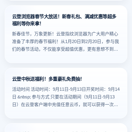
额外权益可叠加，至高可获得10环境（永久）+20个环
年终战场！（活动详情登录客户端查看）静态家庭住宅
境（额外）+30天使用时长PS:绑定API代理不参与此活
满70-40优惠券1张静态家庭住宅满200-100优惠券1张海
动用户消费或者充值实付即享优惠券 代理/套餐订单实
云登浏览器春节大放送！新春礼包、满减优惠等超多
外动态600-200优惠券1张套餐（环境+成员）满50-10优
福利等你来拿！
付 满100，送40元券充值订单实付 满200，送150元券
惠券1张套餐（环境+成员）满120-30优惠券1张云币充
&gt;静态家庭住宅满60-25&gt;充值券充500送100
值满100送10满赠券一张云币充值满200送30满赠券一张
新春佳节，万象更新！云登指纹浏览器为广大用户精心
购买30天套餐使用期赠送5天。购买90天套餐使用期赠
准备了丰厚的春节福利！从1月20日到2月20日，参与我
送15天。购买180天套使用期餐送30天。购买360天套使
们的春节活动，不仅能享受超值优惠，更有意想不到的
用期餐送60天。注：赠送天数将在购买后发放至用户账
惊喜等着你。无论你是云登浏览器的老用户，还是刚刚
户内。注：本活动与常规活动折扣同享。注：可联系您
开始使用的小伙伴，这个春节，云登都希望通过这些实
的专属客服参与充值云币活动。把握年终机遇，让云登
实在在的福利，与你一起迎接更加精彩的2025年！希望
成为您的业务加速神器！双十一不仅是购物节，更是企
云登中秋送福利！多重豪礼免费抽！
大家都可以在新的一年里，更高效地管理多个账号
业提效降本的黄金窗口——云登以技术实力为盾，钜惠
活动时间 活动时间：9月11日-9月13日开奖时间：9月14
福利为矛，助您抢占先机，赢在终点线！活动咨询：客
日 &nbsp; 参与方式 只要在活动期间（9月11日-9月13
服24小时在线，解答您的每一条需求！云登浏览器——
日）在云登客户端中充值任意云币，就可以获得一次幸
让每一次点击，都通向成功。
运抽奖的机会！机会难得，快来参与吧～特别提示：为
确保奖品能够准确送达，完成云币充值后，请务必与您
的专属客服确认抽奖状态哦！每位用户只有一次抽奖机