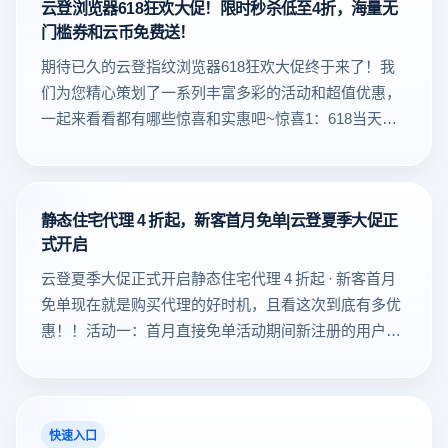
云登浏览器618狂欢大促！限时秒杀低至4折，海量无
会，请记得在活动期间及时充值云币，错过可就没机会
门槛券和云币免费送！
啦~云登充值路径 云登浏览器客户端：电脑打开云登客
户端 - 点击左侧“费用管理”- 点击“云币充值”- 点击“充值”
期待已久的云登指纹浏览器618狂欢大促终于来了！我
后，选择任意金额进行充值即可！云登浏览器助手
们为您精心策划了一系列丰富多彩的活动和超值优惠，
App：打开云登App - 点击底部的“费用”- 选择云币充值进
一起来看看都有哪些惊喜和实惠吧~惊喜1：618当天限
行任意金额充值即可！云登浏览器助手小程序：和App
时秒杀，全年最低价！活动时间：6.18 当天 10:00-
的路径基本一致，打开小程序后点击底部的“费用”即可
16:00- 环境/成员全场4折- 国内动态代理全场6折- 海外动
进行充值！中秋佳节，月圆人团圆，云登指纹浏览器陪
态代理全场6折- 静态家庭住宅全场7折惊喜2：连续三日
你一起过节！通过这次活动，不仅能充云币享受服务，
静态住宅代理 4 折起，新客首月免单|云登夏季大促正
折上折，优惠享不停！活动时间：6.17-6.19- 环境/成员
式开启
还能参与幸运抽奖赢好礼！还等什么？9月11日-9月13
全场5折- 海外动态代理全场7折- 国内动态代理全场8折-
日活动期间，赶快行动起来，充值云币，把大奖带回家
静态家庭住宅全场9折叠加享折上折：购买时长3个月再
云登夏季大促正式开启静态住宅代理 4 折起 · 新客首月
吧！
享8.5折、6个月享8折、12个月享7折。（注：云平台不
免单现在就是购买代理的好时机，且看这次到底有多优
参与折上折）惊喜3：企业专属福利，932元大礼包免费
惠！！活动一：首月直接免单活动期间新注册的用户，
送！活动时间：6.13-6.24完成企业认证，免费送价值
首次购买静态家庭住宅代理 3 个月及以上，首月费用直
932元认证大礼包，包含：5个团队成员额度 和 300个环
接免除。不需要领券，不需要找客服，下单时自动减
境有效期90天，助力企业高效运作！注：在客户端点击
免。活动二：最高直降 60%套餐周期折扣力度3 个月套
右上角头像，选择账号设置，即可进行企业认证。惊喜
餐8 折12 个月套餐4 折折扣不限制新老用户，只要活动
快速入口