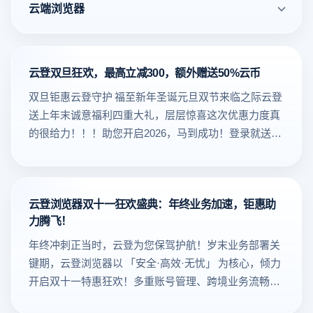
云端浏览器
云登双旦狂欢，最高立减300，额外赠送50%云币
双旦钜惠云登守护 福至新年圣诞元旦双节来临之际云登
送上年末诚意福利四重大礼，层层惊喜这次优惠力度真
的很给力！！！助您开启2026，马到成功！登录就送双
“旦”大礼包活动期间登录客户端的用户即可领取专属礼
包住宅代理消费立享减免最高300元静态家庭住宅满
180-30优惠券1张 静态家庭住宅满350-110优惠券1张 静
云登浏览器双十一狂欢盛典：年终业务加速，钜惠助
态家庭住宅满670-300优惠券1张活动期间新注册用户可
力腾飞！
享以下活动用户注册起3天内参加以下活动注册即可领
取永久免费10个环境（所有权益均在免费套餐结束后结
年终冲刺正当时，云登为您保驾护航！岁末业务部署关
算）邀请1个团队成员5个成员（额外）+30天使用时长
键期，云登浏览器以 「安全·高效·无忧」 为核心，倾力
添加1条自有代理5个环境（额外）+30天使用时长购买1
开启双十一特惠狂欢！多重账号管理、跨境业务流畅访
条平台代理10个环境（额外）+30天使用时长三个活动
问、企业级数据加密防护——云登助您扫清障碍，决胜