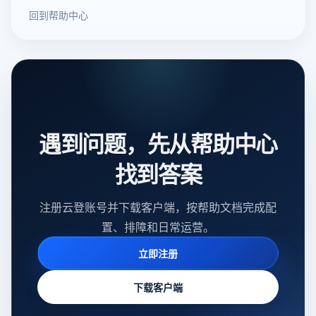
点击「代理管理-购买代理」，代理类型选择「全球家庭
回到帮助中心
住宅代理-静态」3选择或搜索对应地区代理，可选 3 个
月/12 个月套餐，页面自动显示折扣后价格4完成支付，
代理即时到账，可在「平台代理」中查看使用活动时间
&amp; 注意事项活动时间： 2026 年 7 月 10 日 — 2026
年 9 月 9 日活动说明：活动一仅限活动期间新注册用户
活动一与活动二可叠加如有疑问，可联系云登客服或查
看活动页详情代理成本是跨境电商运营里的固定支出，
遇到问题，先从帮助中心
但支出多少，取决于你什么时候买。这次活动的价格，
找到答案
短期内不太会再出现了。与其等旺季来了再高价补货，
不如现在提前锁定。去云登客户端立即锁定代理超低价
限时开启 立即参与活动
注册云登账号并下载客户端，按帮助文档完成配
置、排障和日常运营。
立即注册
下载客户端