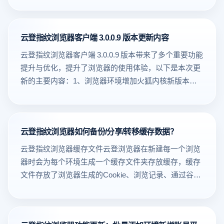
登指纹浏览器。*新版本内核将自动应用至所有新建浏览
下图）旧逻辑： 根据 IP 语言切换（美国 IP → 英文）新
件，上传完成后点击下一步执行本地校验4.当有校验不
期和未付款项的展示规则，同时新增云环境可选项。
建每一个浏览器时会为每个环境生成一个缓存文件夹存
环境，老版本环境可按需重新创建以启用 Chromium
逻辑： 语言优先遵循用户设置，不跟 IP 走优势：• 不再
匹配时，可直接修改对应数据，也可下载校验失败记录
8、分享链接新增访问链接获取入口，支持拷贝至任意
放缓存，缓存文件存放了浏览器生成的Cookie、浏览记
138 内核。结语Chromium 138 的升级，意味着云登指纹
每次手动改中文• 海外 IP 登录界面稳定中文• “开箱即
后重新上传；5.全部修改完成并确认无误后，点击下一
浏览器直接访问，提供仅查看、可操作、限时访问等配
云登指纹浏览器客户端 3.0.0.9 版本更新内容
录、通过谷歌应用商店下载安装的插件、插件应用数
浏览器在性能、安全与兼容性上迈入新阶段。更快的内
用”，提高效率（升级后：语言首选中文，消除语言切换
步，提交导入，即可完成批量导入；
置。9、API新增文件上传下载与插件上传接口支持，增
据、LocalStorage/IndexedDB等缓存信息。当删除了本
核、更强的防护、更智能的环境，让每一次打开，都更
云登指纹浏览器客户端 3.0.0.9 版本带来了多个重要功能
的干扰）（升级后：登录界面强制优先显示中文，减少
强开发灵活性。
地缓存信息之后，可能会导致已登录的平台账号登出、
稳定、更高效。立即体验全新内核，为您的多平台业务
提升与优化，提升了浏览器的使用体验，以下是本次更
人工切换成本）（升级后：默认显示中文，可按需选择
插件数据丢失等情况，因此，这篇文章给大家介绍如何
保驾护航！
新的主要内容：1、浏览器环境增加火狐内核新版本中
所要语言）四、升级点业务收益升级点 业务收益精准解
将缓存数据备份至云端，以及分享/转移缓存文件。 2.
新增了对火狐内核的支持，扩展了可以选择的浏览器内
决 TikTok 崩溃 大促高峰/大量订单操作无风险中文优先
缓存上传云端操作步骤• 本地缓存：您在使用指定环境
核类型，现在您可以根据自身需求，选择更加稳定或适
快速操作，无需找语言入口全面安全补丁 账户资金更安
时所有浏览记录、账密信息、Local Storage、
配不同网站的内核环境啦！操作步骤：新建浏览器 - 选
全未来兼容 支持 TikTok 平台新能力性能全面优化 浏览
IndexedDB、插件数据、历史记录等缓存内容都将自动
云登指纹浏览器如何备份/分享/转移缓存数据？
择浏览器内核 - 可自定义选择谷歌内核或火狐内核。2、
更流畅，减少情绪内耗五、“不是普通升级，是跨境业务
存储至本地。• 本地快照：您自动存储的本地缓存文件
多窗口同步新增尺寸自定义及键鼠同步功能多窗口同步
专属优化。”云登浏览器现已全面适配 Chrome 134：• 杜
云登指纹浏览器缓存文件云登浏览器在新建每一个浏览
会自动合并打包至本地快照存储，并且仅保留过去的5
功能现已支持自定义尺寸，取消了之前对窗口高度的限
绝 TikTok 小店加载闪退• 登录强制中文，操作更顺手• 安
器时会为每个环境生成一个缓存文件夹存放缓存，缓存
个本地缓存快照，在本地快照中可进行[ 恢复 ]与[ 上传云
制，让用户能够根据实际需求自由调整窗口同步的尺
全与稳定全面升级• 为您的出海团队提供企业级浏览体
文件存放了浏览器生成的Cookie、浏览记录、通过谷歌
端 ]。•云端快照：上传至云端的缓存文件可以进行恢复/
寸。同时，新加入键鼠同步功能，大大提升了多窗口操
验让跨境运营更稳、更快、更安全。 同时，我们为您带
应用商店下载安装的插件、插件应用数据、
删除，已上传至云端的缓存数据，最多保留30天，恢复
作的灵活性和准确性，您现在可以在多个浏览器窗口中
来了更强的安全防护和更流畅的操作体验，为您的出海
LocalStorage/IndexedDB等缓存信息当删除了本地缓存
针对本地。点击查看操作步骤：
同步键盘和鼠标操作。3、新增浏览器窗口自定义角标
业务保驾护航！
信息之后，可能会导致已登录的平台账号登出、插件数
https://help.yunlogin.com/help/24453. 新增了管理员的环
功能用户现在可以为浏览器窗口添加自定义角标，个性