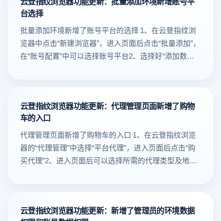
云登指纹浏览器功能更新：批量添加环境新增账号平
据丢失等情况，因此，这篇文章给大家介绍如何将缓存
境数据权限和账号数据权限管理员可在云登指纹浏览器
化定制每个窗口的标识，提高多个环境下的辨识度，增
台选择
数据备份至云端，以及分享/转移缓存文件缓存上传云端
的“团队”中进行“费用管理”、“申请审批”、“部门管理”和
强操作时的视觉效果与便捷性。操作步骤：设置 - 个人
操作步骤本地缓存：您在使用指定环境时所有浏览记
批量添加环境新增了账号平台的选择 1、在云登指纹浏
“角色管理”等操作。点击查看操作步骤：
偏好设置 - 任务栏图标。4、新增环境开发者模式权限功
录、账密信息、Local Storage、IndexedDB、插件数
览器中点击“新建浏览器”，进入页面后点击“批量添加”，
https://help.yunlogin.com/help/2454 4. 批量添加环境新
能新增了 开发者模式 权限功能，允许开发者对浏览器环
据、历史记录等缓存内容都将自动存储至本地。本地快
在“账号配置”中可以选择账号平台2、选择好“添加数量”
增账号平台选择在云登指纹浏览器中点击“新建浏览
境进行更深入的定制和调试。此模式为有特殊需求的用
照：您自动存储的本地缓存文件会自动合并打包至本地
和“账号平台”等点击“确认”即可批量添加所需账号平台环
器”，进入页面后点击“批量添加”，在“账号配置”中可以
户提供更多的灵活性，支持更加复杂的环境配置和操
快照存储，并且仅保留过去的5个本地缓存快照，在本
境
选择账号平台点击查看操作步骤：
作。5、新增环境启动顺序设置功能您现在可以根据具
地快照中可进行[ 恢复 ]与[ 上传云端 ]云端快照：上传至
https://help.yunlogin.com/help/2452 5. 代理管理页面新
体需求，自定义环境启动顺序，为批量启动任务中的各
云端的缓存文件可以进行恢复/删除，已上传至云端的缓
云登指纹浏览器功能更新：代理管理页面新增了购物
增了购物车的入口在云登指纹浏览器的“代理管理”中选
个环境指定启动顺序，帮助用户更高效地管理多个浏览
车的入口
存数据，最多保留30天，恢复针对本地。1、打开【环
择“平台代理”，进入页面后点击“购买代理”。点击查看操
器环境的启动过程。6、新增 CookieRobot 功能该功能
境管理】选择需要上传缓存至云端的环境，点击[ 缓存
代理管理页面新增了购物车的入口 1、在云登指纹浏览
作步骤： https://help.yunlogin.com/help/2452
允许用户在环境管理中，设置 自动化浏览器操作，使得
管理 ]，选择[ 本地快照 ]-&gt;[ 上传云端 ]，点击确定即
器的“代理管理”中选择“平台代理”，进入页面后点击“购
——————————————————产品功能修复
浏览器环境能够按设定自动打开指定网址并进行操作。
可。2、删除本地缓存/云端快照：点击[ 删除 ]后即可将
买代理”2、进入页面后可以选择所需的代理类型及地
——————————————————— 1. 环境启动
用户只需输入目标网址，然后设置 执行间隔时间（例如
已保存或上传的本地缓存/云端快照文件进行删除3、恢
区，选择好后点击“加入购物车”。3、在选择好代理后点
时，优化了插件加载，减少了CPU的占用。2. 环境启动
每隔多少分钟执行一次），浏览器环境将自动根据设定
复：已删除或误删的本地缓存，可去[ 本地快照 ]进行恢
击“购物车”，可进行批量购买
时，优化了插件加载，减少了CPU的占用。3. 优化了批
执行相应任务。此次版本更新加强了云登浏览器的多功
复 &nbsp; &nbsp; &nbsp; &nbsp; &nbsp; 若想下载以往
量检测代理的方式，减少了批量检测的等待时间。4. 修
能支持，提升了批量操作的效率，并优化了环境和团队
的本地缓存，可去云端快照进行恢复，恢复后会存储与
云登指纹浏览器功能更新：新增了管理员的环境数据
复用户选择盘符根目录的问题。5. win7、win8启动非
管理流程。通过这些改进，用户可以更高效地管理多个
本地快照中（恢复前需确认已将需下载的缓存文件上传