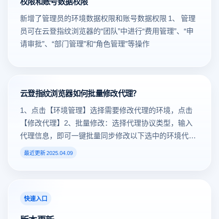
权限和账号数据权限
107内核拦截问题修复。6. 修复了RPA无头模式代理失
账号环境，提升工作效率。如果你还没有更新，可前往
至云端快照进行过备份）4、【本地快照】上传至云
新增了管理员的环境数据权限和账号数据权限 1、 管理
败的问题。7. 修复了内核语言包乱码的问题。8. 修复了
云登浏览器客户端下载页，下载安装最新版本进行体
端：若想将缓存文件上传至云端，在【本地快照】中点
员可在云登指纹浏览器的“团队”中进行“费用管理”、“申
黑白名单拦截的问题。9. 开放了启动环境后的加载图
验！
击上传云端即可分享缓存数据操作步骤1、选择需要分
请审批”、“部门管理”和“角色管理”等操作
片、声音的设置。
享的环境，点击[ 分享 ]，选择点击[ 缓存数据 ]，点击确
定即可。（*如果要分享缓存数据，请确认你想要分享的
缓存已经上传到云端快照）
云登指纹浏览器如何批量修改代理？
1、点击【环境管理】选择需要修改代理的环境，点击
【修改代理】2、批量修改：选择代理协议类型，输入
代理信息，即可一键批量同步修改以下选中的环境代理
3、单条修改：点击更换，选择代理协议类型，输入代
最近更新 2025.04.09
理信息，即可单条修改
快速入口