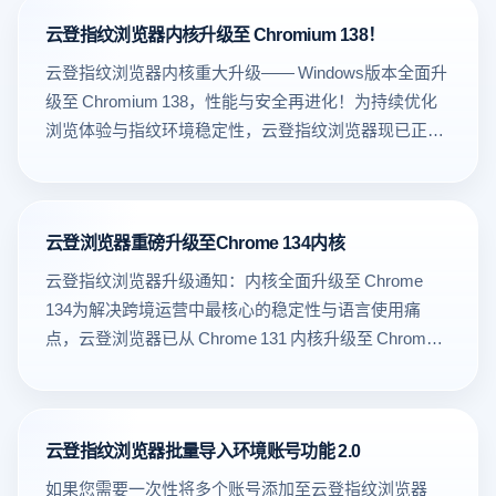
户端升级至1.0.7.0版本。现将具体更新内容通知如下：
云登指纹浏览器内核升级至 Chromium 138！
一、新增指纹环境启动页插件完整性校验，筑牢安全防
线本次更新在启动页层面进行了重要优化：新增指纹环
云登指纹浏览器内核重大升级—— Windows版本全面升
境启动页插件的完整性 MD5 校验机制，有效防止插件
级至 Chromium 138，性能与安全再进化！为持续优化
被篡改或异常加载，从底层提升了客户端运行的安全性
浏览体验与指纹环境稳定性，云登指纹浏览器现已正式
与可靠性。同时，通过对启动流程的优化与校验逻辑的
完成 内核升级至 Chromium 138 版本。本次更新基于谷
整合，显著提高了启动页的稳定性与加载速度，减少异
歌最新开源内核，带来更高效的性能表现、更前沿的
常启动与卡顿情况，为指纹环境的创建与使用提供了更
Web 标准支持以及更安全的多进程架构。Mac版本134
加安全、高效、稳定的保障。二、新增消息通知浮窗，
云登浏览器重磅升级至Chrome 134内核
内核更新上线-解决数据加载过量引起内核崩溃的问题
提升交互体验为实现重要信息的及时触达，本次更新新
*TK卖家页面如遇崩溃的可切换134内核-优化翻译功能
云登指纹浏览器升级通知：内核全面升级至 Chrome
增消息通知浮窗。该接口支持系统级消息浮窗推送，涵
更新，右击翻译默认中文 一、Windows版本内核全面升
134为解决跨境运营中最核心的稳定性与语言使用痛
盖版本更新提醒、功能优化告知、安全预警等核心信息
级：Chromium 138相比此前的 Chromium 134 版本，本
点，云登浏览器已从 Chrome 131 内核升级至 Chrome
场景。浮窗设计遵循非侵入式原则，既保证用户能及时
次升级实现了跨代式优化：•V8 JavaScript 引擎 更新至
134，实现 稳定性、性能、安全、语言体验、自动化兼
获取关键信息，又避免过度干扰正常使用流程。同时，
最新版本，执行效率显著提升，复杂脚本加载更快；
容 的全面提升。本次升级不仅修复崩溃，更是一次跨境
消息通知浮窗支持标准化集成，为后续个性化消息服务
•Blink 渲染引擎 进一步优化动画、滚动与页面绘制流
电商深度优化级升级，让 TikTok 小店运营更高效、更安
的拓展奠定基础，进一步提升用户与产品的交互效率。
程，交互更流畅；•内核架构稳定性 全面提升，指纹环
云登指纹浏览器批量导入环境账号功能 2.0
全。 优化方向 核心性能优化彻底解决 稳定性提升 语言
三、更换全新设计LOGO，焕新品牌形象本次更新同步
境运行更顺滑。二、性能全面提升•启动速度更快，内存
体验升级 安全全面增强 开发调试增强 未来兼容 解决方
如果您需要一次性将多个账号添加至云登指纹浏览器