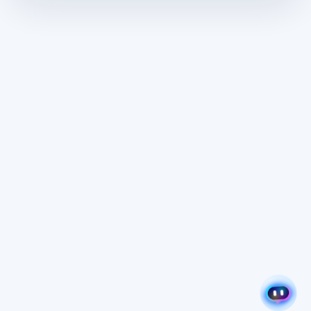
增值电信业务经营许可证编号：浙B2-20230054
跨地区增值电信业务经营许可证编号：B1-20231491
EDI在线数据处理与交易处理业务许可证：浙B2-20230054
IP-VPN互联网虚拟专用网业务许可证：B1-20231491
浙ICP备2022019151号-6
浙公网安备 33010902003507号
高新技术企业 GR202433002203
杭州辰链信息科技有限公司 © 版权所有
网站地图