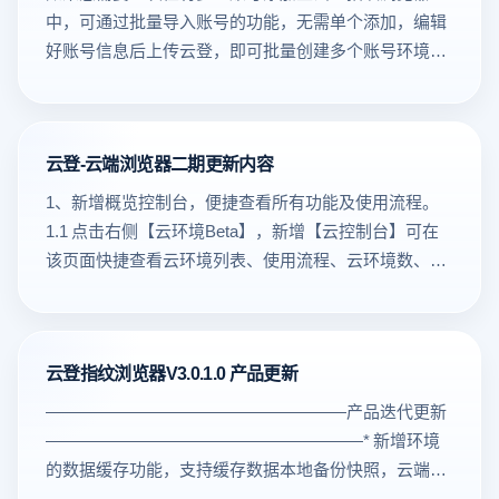
更换了全新设计的品牌LOGO。新版LOGO在延续品牌
占用更低；•后台标签页智能休眠，CPU 资源调度更高
案TikTok 小店数据加载崩溃问题多商品/评论/视频加载
中，可通过批量导入账号的功能，无需单个添加，编辑
核心识别元素的基础上，采用更简洁、流畅的视觉语
效；•多线程与 Web Worker 调度优化，大型网页运行更
不卡死不闪退登录界面始终优先中文，无需手动切换自
好账号信息后上传云登，即可批量创建多个账号环境。
言，优化了色彩体系与线条质感，既凸显了产品的科技
稳定。三、支持更多新一代 Web 标准•WebGPU：图形
动获得新版安全补丁，防黑防盗号新版 DevTools，排查
一、功能交互优化1、环境批量导入新增前端校验及修
属性与智能化定位，也增强了品牌视觉的辨识度与亲和
渲染性能提升，支持更复杂的 3D 与数据可视化场景；
网络/脚本更快支持更新 Web 标准，适应平台新功能
改功能（解决了批量导入后无法直观对导入数据校验的
力。新版LOGO将全面应用于客户端启动界面、功能图
•WebNN（Web Neural Network API）：开启本地 AI 推
一、性能 &amp; 稳定性升级（重点：解决小店崩溃）✅
问题）2、批量导入新入口：新建浏览器新增批量导入
标及相关品牌展示场景，为用户带来全新的视觉体验。
理能力，支持智能模型在浏览器端运行；•ES2024 标准
高并发加载更稳定问题根源： Chrome 131 V8 引擎有内
云登-云端浏览器二期更新内容
入口，多种创建方式聚合展示！3、 检查+修改一步到
图1为新版图2为老版四、升级指引与客服支持本次版本
支持：兼容最新 JavaScript 语法与特性，开发体验更友
存越界漏洞（CVE-2025-0434），高并发渲染引发崩
位：现在导入环境后，系统会先自动检查数据是否正
1、新增概览控制台，便捷查看所有功能及使用流程。
更新为推荐升级，建议所有用户尽快完成更新以获取更
好；•改进的 CSS 容器查询与媒体特性，布局适配更灵
溃。云登优化点：• 内核升级至 Chrome 134• 强化内存
确，有问题可以直接在页面上修改，确认没问题再提交
1.1 点击右侧【云环境Beta】，新增【云控制台】可在
安全、优质的使用体验。您可点击客户端内【设置】-
活。四、安全与隐私双重强化•全面升级 多进程沙箱机
管理与垃圾回收机制• 大量图片/视频/评论加载场景更稳
~4、界面升级更直观：导入界面从弹窗变成了独立页
该页面快捷查看云环境列表、使用流程、云环境数、
【软件版本】-【更新最新版本】功能自动完成升级，也
制，防护更细粒度；•默认启用 HTTPS-only 模式，强化
效果： TikTok 小店商品数据加载不再出错或卡死。✅ 更
面，显示的信息更清楚，一眼就能看懂哪里出错了。
API接入密钥、MCP接入服务文档2、创建环境时支持选
可登录云登AI指纹浏览器官方网站下载对应平台的最新
数据传输安全；•增强 WebAssembly 与跨域访问控制，
先进 Web 标准支持•最新 Web API、CSS 支持•面向未来
5、Excel党福音：如果数据有问题，还能下载错误文
择有头或无头浏览器类型，满足不同需求。3、简化管
版本安装包进行手动升级。也可以点击客户端界面右上
安全隔离更严格；•指纹环境防检测逻辑同步优化，保障
TikTok新功能兼容（原：占用内存较大）（升级后：占
档，方便用Excel快速处理和修正！批量导入账号的具
理流程，减少手动操作与刷新步骤，体验更简洁丝滑的
方【更新中心】快捷更新若您在升级过程中遇到任何问
用户环境稳定一致。五、开发者与团队环境优化
用内存大幅减少）二、安全升级（账户资金更有保障）
体步骤如下：1.在 【环境管理】 中，点击 “批量导入” ；
云登指纹浏览器V3.0.1.0 产品更新
启动流程。4、开放环境启动与重启功能，用户可自主
题，或对本次更新内容有疑问，可通过右下角在线客服
•DevTools 调试工具功能升级，支持 WebGPU 调试与更
✅ 修复大量高危漏洞• Chrome 131 → 134 官方安全补丁
或在【新建浏览器】中，点击“批量导入”2. 点击【下载
安排环境管理计划。5、配置修改后需手动重启才生
系统联系我们，我们将为您提供及时的技术支持与咨询
——————————————————产品迭代更新
精准的性能分析；•Lighthouse 分析更贴近真实设备性
• 抵御恶意脚本、钓鱼站、账号攻击✅ 更强隐私隔离• 多
模板】，使用Office办公软件或WPS，打开下载的xlsx
效，避免实时更新影响进行中的任务。6、绑定代理时
服务。云登团队将持续聚焦用户需求，不断优化产品性
———————————————————* 新增环境
能；•Console 调试信息更直观，异步堆栈追踪更清晰。
账号管理更安全• 有效降低浏览器指纹定位关联账户风
文件：【批量添加环境标准模板.xlsx】 3.打开下载好的
增加代理绑定环境数量展示，方便用户更准确的决策与
能与体验，为您提供更可靠、智能的浏览器服务。云登
的数据缓存功能，支持缓存数据本地备份快照，云端快
六、升级建议为获得最佳体验，请及时更新至最新版云
险三、用户体验优化✅ 登录默认中文（跨 IP 也不变，如
模板文件，按照要求填写账号信息和环境信息上传文
配置。7、优化代理绑定弹窗，新增选项回显并改善过
AI指纹浏览器运营团队2025年12月26日
照上传下载1. 云登指纹浏览器缓存文件云登浏览器在新