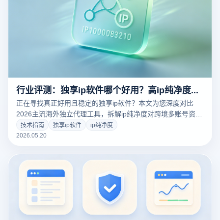
行业评测：独享ip软件哪个好用？高ip纯净度跨境网络与指纹浏览器协同方案
正在寻找真正好用且稳定的独享ip软件？本文为您深度对比
2026主流海外独立代理工具，拆解ip纯净度对跨境多账号资产
的核心价值。结合云登指纹浏览器，详解如何从网络层与硬件
技术指南
独享ip软件
ip纯净度
指纹层构建全方位的多店铺防关联安全屏障，规避平台AI风控
2026.05.20
风险。