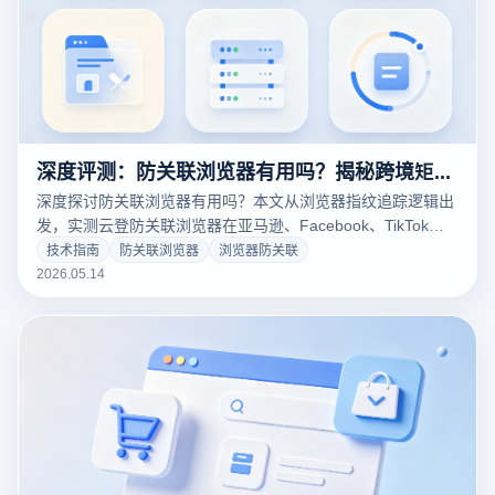
深度评测：防关联浏览器有用吗？揭秘跨境矩阵运营的“防封号”底层技术真相
深度探讨防关联浏览器有用吗？本文从浏览器指纹追踪逻辑出
发，实测云登防关联浏览器在亚马逊、Facebook、TikTok等
平台的安全表现。详解浏览器防关联核心原理、RPA自动化提
技术指南
防关联浏览器
浏览器防关联
效及硬件隔离技术，助您打破关联封号魔咒，构建稳健的跨境
2026.05.14
账号矩阵资产。