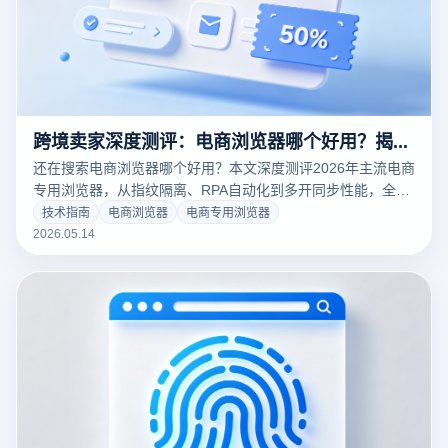
跨境卖家深度测评：电商浏览器哪个好用？揭秘云登浏览器的防关联黑科技
还在搜索电商浏览器哪个好用？本文深度测评2026年主流电商
专用浏览器，从指纹隔离、RPA自动化到多开同步性能，全方
位揭秘云登浏览器如何助跨境卖家攻克亚马逊、TikTok、
技术指南
电商浏览器
电商专用浏览器
Temu等多平台风控关联难题。掌握核心选型标准，保障账号
2026.05.14
资产安全，实现人效翻倍。