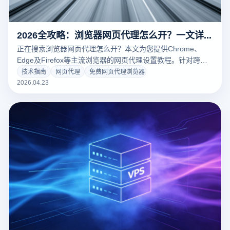
2026全攻略：浏览器网页代理怎么开？一文详述网页代理设置与防关联技术
正在搜索浏览器网页代理怎么开？本文为您提供Chrome、
Edge及Firefox等主流浏览器的网页代理设置教程。针对跨境
电商及社媒多账号管理需求，深度解析如何利用云登指纹浏览
技术指南
网页代理
免费网页代理浏览器
器实现IP与指纹环境的深度绑定，确保多账号登录安全不关
2026.04.23
联，提升出海业务稳定性。