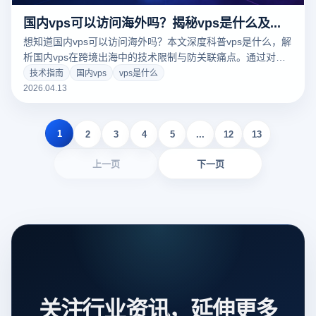
国内vps可以访问海外吗？揭秘vps是什么及其在跨境电商中的核心应用
想知道国内vps可以访问海外吗？本文深度科普vps是什么，解
析国内vps在跨境出海中的技术限制与防关联痛点。通过对比
传统VPS与指纹浏览器，为您提供安全、合规的全球业务搭建
技术指南
国内vps
vps是什么
方案。结合云登指纹浏览器的底层隔离技术，教您如何低成本
2026.04.13
实现多账号高效防关联，助力跨境电商稳健运营。
1
2
3
4
5
...
12
13
上一页
下一页
关注行业资讯，延伸更多