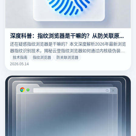
深度科普：指纹浏览器是干嘛的？从防关联原理到多账号运营的提效真相
还在疑惑指纹浏览器是干嘛的？本文深度解析2026年最新浏览
器指纹识别技术，揭秘云登指纹浏览器如何通过内核级伪装与
环境隔离，破解跨境电商、社交媒体矩阵的防关联难题。涵盖
技术指南
指纹浏览器
防关联浏览器
多账号管理、RPA自动化提效及核心安全策略，助您保障数字
2026.05.14
资产安全，实现规模化业务增长。