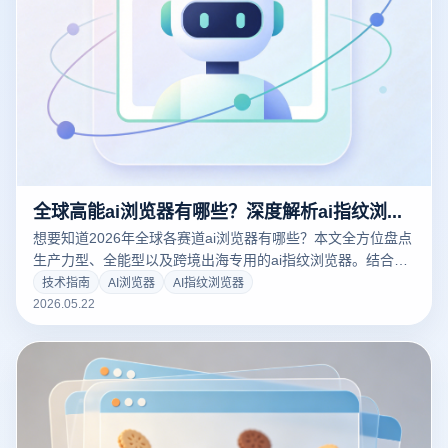
全球高能ai浏览器有哪些？深度解析ai指纹浏览器在跨境矩阵中的颠覆性进化
想要知道2026年全球各赛道ai浏览器有哪些？本文全方位盘点
生产力型、全能型以及跨境出海专用的ai指纹浏览器。结合云
登指纹浏览器，深度解密AI风控时代下，如何利用内核级防关
技术指南
AI浏览器
AI指纹浏览器
联与智能化行为模拟保障多账号安全，助您轻松破局出海流量
2026.05.22
红利！