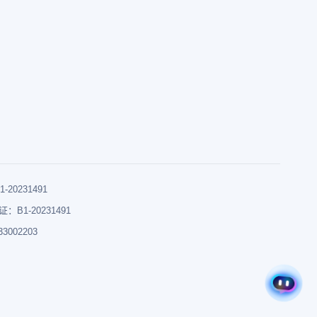
0231491
B1-20231491
002203