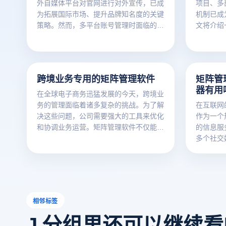
外自媒体平台对官网进行对外宣传，已成
项目、多
为拓展国际市场、提升品牌知名度的关键
机制已成
策略。然而，多平台账号管理时面临的账
文将介绍
号关联风险，却让不少企业头疼不已。云
分析它们
登多开浏览器作为一款功能强大的工具，
业选择最
能有效解决这一难题，助力企业在多个免
率，优化
费国外自媒体平台上安全、高效地开展宣
跨境业务专用的矩阵管理软件
矩阵管
传工作。下面为您详细推荐6个免费国外
器有用
自媒体平台，以及云登指纹浏览器在其中
在全球电子商务迅猛发展的今天，跨境业
的应用。
务的管理面临着诸多复杂的挑战。为了解
在互联网
决这些问题，公司需要强大的工具来优化
作为一个
和协调业务运营。矩阵管理软件不仅能够
的信息服
整合各市场和平台的业务流程，还能提供
多个社交
实时数据分析和多层次的管理功能，确保
通过这些
业务顺利运作和战略精准执行。本文将详
泛传播和
细探讨跨境业务专用矩阵管理软件的核心
讨自媒体
功能和特点，帮助企业选择最适合的工
何使用指
具，以实现卓越的跨境运营管理。
营。
相邻标签
J 分组里还可以继续