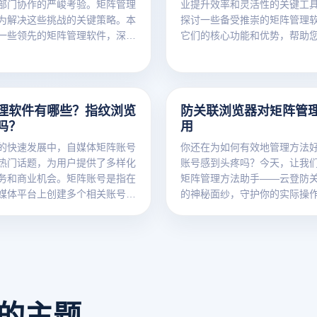
部门协作的严峻考验。矩阵管理
业提升效率和灵活性的关键工
为解决这些挑战的关键策略。本
探讨一些备受推崇的矩阵管理
一些领先的矩阵管理软件，深入
它们的核心功能和优势，帮助
的核心功能和适用场景，帮助企
的选择，从而优化业务流程和
适合的工具，从而提高管理效
无论是企业还是个人，找到合
资源配置，实现业务目标。
理软件将显著提升工作效率和
理软件有哪些？指纹浏览
防关联浏览器对矩阵管
吗？
用
的快速发展中，自媒体矩阵账号
你还在为如何有效地管理方法
热门话题，为用户提供了多样化
账号感到头疼吗？今天，让我
务和商业机会。矩阵账号是指在
矩阵管理方法助手——云登防
媒体平台上创建多个相关账号，
的神秘面纱，守护你的实际操
账号的协同工作，实现信息的广
让我们一起来了解防关联浏览
影响力的最大化。本文将深入探
成为你的优秀矩阵助手吧！
矩阵账号的优势和挑战，以及如
纹浏览器来优化矩阵账号的运
看的主题