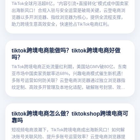
TikTok全球月活超8亿，“内容引流+直接转化”模式成中国卖家
出海新风口！合规入驻与安全运营是破局关键，云登电商浏
览器以多开浏览器、指纹浏览器为核心，提供全流程支撑，
助力跨境生意高效安全，快速抢占TikTok电商红利。
tiktok跨境电商能做吗？tiktok跨境电商好做
吗？
TikTok跨境电商正处流量红利期，美国站GMV破80亿、东南
亚市场中国卖家贡献率达68%，兴趣电商模式催生新机遇！
多账号运营如何防关联？云登电商浏览器通过独立浏览器指
纹定制、高效多开管理及本地化适配，破解账号封禁、效率
低下等难题，助力卖家安全布局全球市场。
tiktok跨境电商怎么做？tiktokshop跨境电商可
靠吗
短视频电商浪潮下，TikTok跨境电商成出海新风口！如何解
决账号关联风险、提升多账号运营效率？云登电商浏览器提