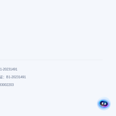
0231491
B1-20231491
002203