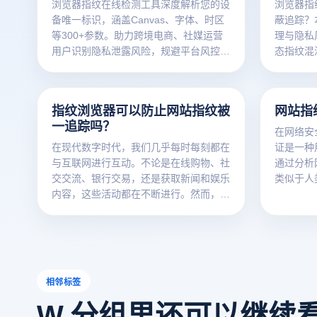
浏览器指纹在线检测工具深度解析您的设
浏览器指
备唯一标识，涵盖Canvas、字体、时区
蔽追踪？
等300+参数。助力跨境电商、社媒运营
理与隐私
用户识别隐私泄露风险，规避平台风控关
态指纹混
联封号。云登指纹浏览器提供专业级反检
法，揭秘
测方案，一键生成差异化设备指纹，保障
商、社媒
多账号安全运营——立即检测，掌握数字
运营效率9
指纹浏览器可以防止网站指纹被
网站指
身份主导权！
一追踪吗？
在网络安
在现代数字时代，我们几乎每时每刻都在
证是一种
与互联网进行互动。不论是在线购物、社
通过分析
交交流、银行交易，还是获取新闻和娱乐
类似于人
内容，这些活动都在不断进行。然而，这
身份。网
也引发了一个重要问题——在线隐私。许
安全漏洞
多网站和广告商为了更精准地了解我们的
隐藏的攻
兴趣和习惯，会持续跟踪和记录我们的在
技术具有
线行为，从而引发隐私泄露的风险。幸运
保护和优
的是，有一种工具可以帮助我们应对这一
的基本原
相邻标签
问题——指纹浏览器。本文将探讨如何利
保护网站
W 分组里还可以继续
用指纹浏览器防止网站指纹关联跟踪，以