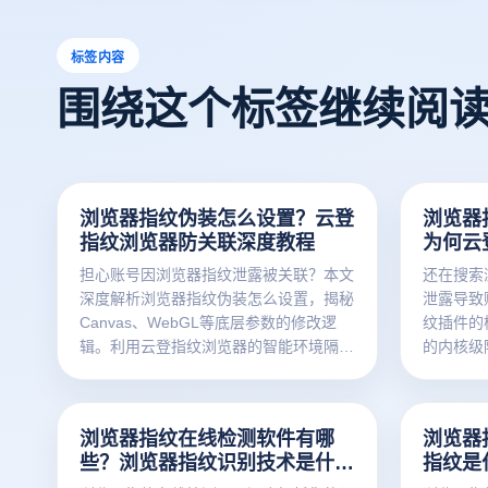
标签内容
围绕这个标签继续阅
浏览器指纹伪装怎么设置？云登
浏览器
指纹浏览器防关联深度教程
为何云
优解？
担心账号因浏览器指纹泄露被关联？本文
还在搜索
深度解析浏览器指纹伪装怎么设置，揭秘
泄露导致
Canvas、WebGL等底层参数的修改逻
纹插件的
辑。利用云登指纹浏览器的智能环境隔离
的内核级
技术，一键生成独立设备指纹，保障跨境
Canva
电商与社媒账号绝对安全。点击获取防关
件更安全
联终极方案！
案。点击
浏览器指纹在线检测软件有哪
浏览器
些？浏览器指纹识别技术是什
指纹是
么？