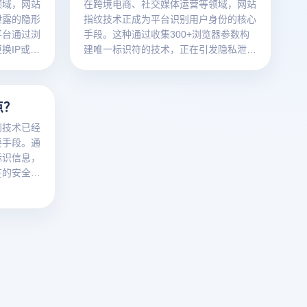
领域，网站
在跨境电商、社交媒体运营等领域，网站
泄露的隐形
指纹技术正成为平台识别用户身份的核心
平台通过浏
手段。这种通过收集300+浏览器参数构
换IP或清
建唯一标识符的技术，正在引发隐私泄露
文将深度解
与账号关联双重危机。本文将深度解析网
并揭秘云登
站指纹的运行原理，并揭示如何通过云登
局。
防关联浏览器构建安全护城河。
点？
别技术已经
要手段。通
标识信息，
在的安全威
指纹识别的
和优化网络