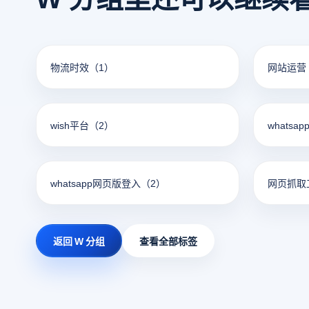
及其他相关的方法。
物流时效
（1）
网站运营
wish平台
（2）
whatsa
whatsapp网页版登入
（2）
网页抓取
返回 W 分组
查看全部标签