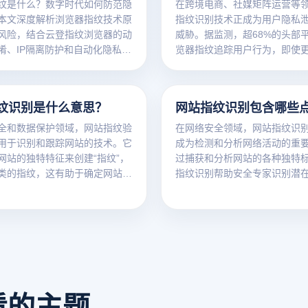
纹是什么？数字时代如何防范隐
在跨境电商、社媒矩阵运营等
本文深度解析浏览器指纹技术原
指纹识别技术正成为用户隐私
风险，结合云登指纹浏览器的动
威胁。据监测，超68%的头部
淆、IP隔离防护和自动化隐私算
览器指纹追踪用户行为，即使更
高效防关联方案。适用于跨境电
除缓存仍可能被精准定位。本
矩阵运营场景，提升账号安全与
析网站指纹识别的运行逻辑，
7.3%！
防关联浏览器如何实现技术破
纹识别是什么意思？
网站指纹识别包含哪些
全和数据保护领域，网站指纹验
在网络安全领域，网站指纹识
用于识别和跟踪网站的技术。它
成为检测和分析网络活动的重
网站的独特特征来创建“指纹”，
过捕获和分析网站的各种独特
类的指纹，这有助于确定网站的
指纹识别帮助安全专家识别潜
站指纹验证不仅用于发现网站的
胁或异常行为。深入了解网站
，还用于分析网站的技术堆栈、
各个要点，对于保护网站安全
击面以及识别访问者的活动。该
策略至关重要。
广泛的应用，包括增强网络安全
化用户体验。了解网站指纹验证
理和应用领域，对于高效管理和
至关重要。
看的主题