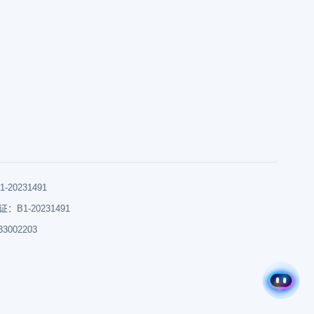
0231491
B1-20231491
002203