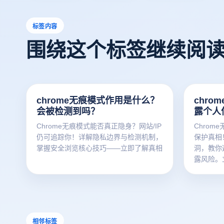
标签内容
围绕这个标签继续阅
chrome无痕模式作用是什么？
chr
会被检测到吗？
露个人
Chrome无痕模式能否真正隐身？网站/IP
Chro
仍可追踪你！详解隐私边界与检测机制，
保护真相
掌握安全浏览核心技巧——立即了解真相
洞，教你
露风险。
相邻标签