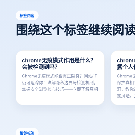
标签内容
围绕这个标签继续阅
chrome无痕模式作用是什么？
chr
会被检测到吗？
露个人
Chrome无痕模式能否真正隐身？网站/IP
Chro
仍可追踪你！详解隐私边界与检测机制，
保护真相
掌握安全浏览核心技巧——立即了解真相
洞，教你
露风险。
相邻标签