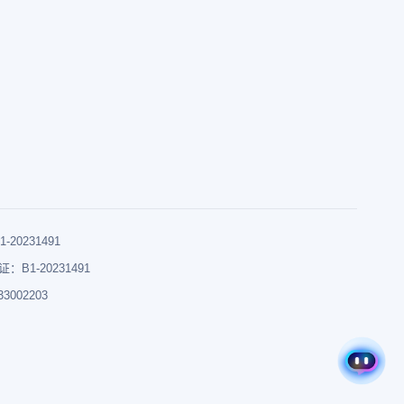
0231491
B1-20231491
002203