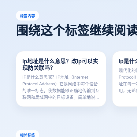
标签内容
围绕这个标签继续阅
ip地址是什么意思？改ip可以实
ip是
现防关联吗？
现代化的网
IP是什么意思呢？IP地址（Internet
Proto
Protocol Address）它是网络中每个设备
址在每一
的唯一标志，使数据能够正确地传输到互
用，无论
联网和局域网中的目标设备。简单地说，
玩网络游
IP地址就像网络设备的“邮寄地址”，以确
接到互联
保信息能够准确地发送。然而，在某些情
够在网络
况下，用户可能希望隐藏或更改他们的IP
探讨IP
地址，以保护隐私或避免网络限制。更改
理、不同
IP地址是否能有效地防止关联性？本文将
用，帮助
相邻标签