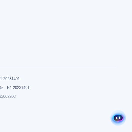
0231491
B1-20231491
002203