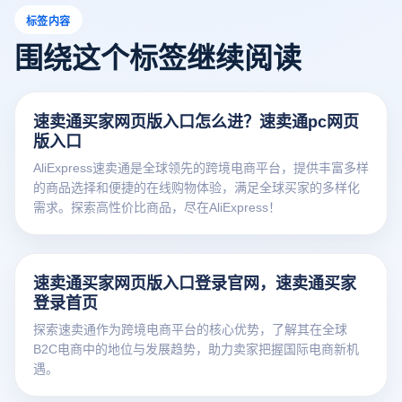
标签内容
围绕这个标签继续阅读
速卖通买家网页版入口怎么进？速卖通pc网页
版入口
AliExpress速卖通是全球领先的跨境电商平台，提供丰富多样
的商品选择和便捷的在线购物体验，满足全球买家的多样化
需求。探索高性价比商品，尽在AliExpress！
速卖通买家网页版入口登录官网，速卖通买家
登录首页
探索速卖通作为跨境电商平台的核心优势，了解其在全球
B2C电商中的地位与发展趋势，助力卖家把握国际电商新机
遇。