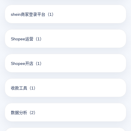
shein商家登录平台
（1）
Shopee运营
（1）
Shopee开店
（1）
收款工具
（1）
数据分析
（2）