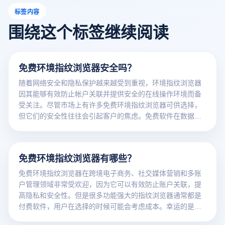
标签内容
围绕这个标签继续阅读
免费环境指纹浏览器安全吗？
随着网络安全和隐私保护越来越受到重视，环境指纹浏览器
因其能够有效防止帐户关联并提供安全的在线操作环境而备
受关注。尽管市场上有许多免费环境指纹浏览器可供选择，
但它们的安全性往往会引起客户的焦虑。免费软件在数据保
护、隐私安全和功能稳定性方面可能存在差异，用户在选择
时需要仔细考虑。本文将讨论免费环境指纹浏览器的安全
性，包括可能的风险、如何评估其可靠性以及使用中需要注
免费环境指纹浏览器有哪些？
意的问题，以帮助用户做出正确的选择。
免费环境指纹浏览器在跨境电子商务、社交媒体营销和多账
户管理领域非常受欢迎，因为它可以有效防止账户关联，提
高隐私和安全性。但是很多功能强大的指纹浏览器通常都是
付费软件，用户在选择的时候可能会考虑成本。幸运的是，
市场上也有一些免费或免费的环境指纹浏览器，可以帮助用