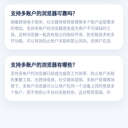
支持多账户的浏览器可靠吗？
随着跨境电子商务、社交媒体矩阵管理等多个账户运营需求
的增加，支持多账户的浏览器逐渐成为用户不可或缺的工
具。这种浏览器一般具有独立的指纹环境、防关联技术和多
开功能，可以有效防止账户关联和禁止风险。但用户在选择
这些浏览器时，通常会关注其安全性、稳定性和隐私保护。
支持多个账户的浏览器是否真的可靠，取决于它在实际应用
中的表现，包括是否真的可以避免平台检查，账户是否可以
支持多账户的浏览器有哪些？
长期稳定运行。本文将通过对潜在用户的选择进行分析。
支持多账户的浏览器已经成为提高工作效率、防止账户关联
的重要工具，在跨境电商、社交媒体营销、多账户管理等场
景下。多账户浏览器可以让用户在同一个设备上同时登录多
个账户，而不用担心平台的关联检验，这对矩阵营销、外贸
推广、多平台运营尤为实用。市场上有很多浏览器专门为多
账户操作设计，提供单独的指纹环境、防关联技术等功能。
本文将为您介绍几款支持多账户的主流浏览器，并对其功能
和优缺点进行比较，帮助您选择工具。