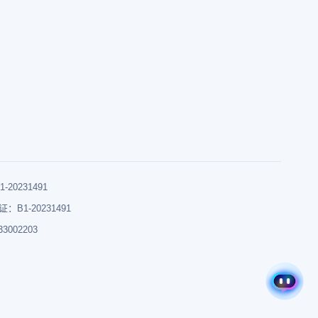
0231491
B1-20231491
002203