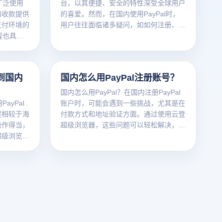
广泛使用
台，以其便捷、安全的特性深受全球用户
和收款提供
的喜爱。然而，在国内使用PayPal时，
支付环境的
用户往往面临诸多疑问，如如何注册、绑
程也具有
定银行卡、进行跨境支付以及最新的政策
影响等。本文旨在详细解答这些问题，并
结合当前政策分析具体影响和注意事项，
帮助用户更好地理解和使用PayPal。
现到国内
国内怎么用PayPal注册账号？
国内怎么用PayPal？在国内注册PayPal
ayPal
账户时，可能会遇到一些挑战，尤其是在
程相较于海
付款方式和地址验证方面。通过使用云登
操作得当，
超级浏览器，这些问题可以轻松解决，确
超级浏览器
保账户注册过程顺利完成。以下是详细步
定性与安全
骤：
常带来的封
指南：