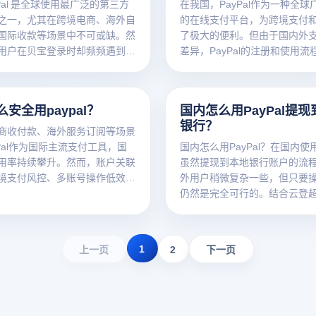
Pal 是全球使用最广泛的第三方
在我国，PayPal作为一种全球
之一，尤其在跨境电商、海外自
的在线支付平台，为跨境支付
国际收款等场景中不可或缺。然
了极大的便利。但由于国内外
用户在贝宝登录时却频频遇到问
差异，PayPal的注册和使用流
页面加载不了，就是提示登录失
一定的特殊性。
直接被封账号。别急，接下来云
器将带你系统排查 PayPal 登
安全用paypal？
国内怎么用PayPal提
常见原因，并逐一给出对应的解
银行？
商收付款、海外服务订阅等场景
Pal作为国际主流支付工具，国
国内怎么用PayPal？在国内使用P
用率持续攀升。然而，账户关联
虽然提现到本地银行账户的流
境支付风控、多账号操作低效三
外用户稍微复杂一些，但只要
约着用户体验。本文结合云登防
仍然是完全可行的。结合云登
器技术优势，提供安全合规的
的使用，可以有效提升账户稳
l操作全攻略。
性，避免因多账户操作或IP异
禁或限制。下面是详细的操作
1
上一页
2
下一页