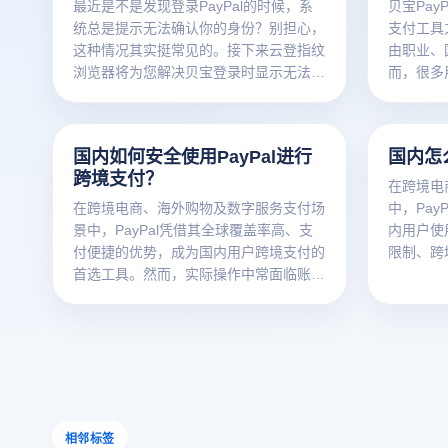
最近是不是发现登录PayPal的时候，系
贝宝Pay
统总是提示无法确认你的身份？别担心，
支付工具
这种情况其实挺常见的。接下来云登指纹
由职业、
浏览器将为您解决贝宝登录时显示无法验
而，很多
证身份的问题，并提供一些解决方法。
题：不是
败，甚至
登指纹浏览
国内如何安全使用PayPal进行
国内怎么
录不了的
跨境支付？
决办法。
在跨境电
在跨境电商、海外购物及数字服务支付场
中，Pay
景中，PayPal凭借其全球覆盖率高、支
内用户使
付便捷的优势，成为国内用户跨境支付的
限制、跨
首选工具。然而，实际操作中常面临账户
大痛点制
关联封禁、IP地域限制、支付信息泄露三
关联浏览
大痛点。本文将详解合规支付流程，并重
PayPa
点解析如何通过云登防关联浏览器实现安
全提效。
相邻标签