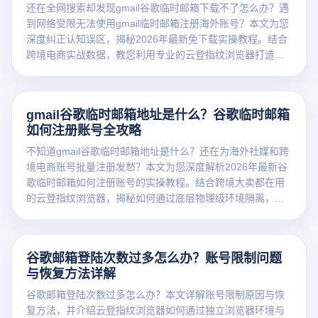
还在全网搜索却发现gmail谷歌临时邮箱下载不了怎么办？遇
到网络受限无法使用gmail临时邮箱注册海外账号？本文为您
深度纠正认知误区，揭秘2026年最新免下载实操教程。结合
跨境电商实战数据，教您利用专业的云登指纹浏览器打造纯
净底层的物理隔离环境，安全高效地批量注册海外平台账
号，彻底告别环境异常与关联封号难题！立即点击获取大卖
防封黑科技！
gmail谷歌临时邮箱地址是什么？谷歌临时邮箱
如何注册账号全攻略
不知道gmail谷歌临时邮箱地址是什么？还在为海外社媒和跨
境电商账号批量注册发愁？本文为您深度解析2026年最新谷
歌临时邮箱如何注册账号的实操教程。结合跨境大卖都在用
的云登指纹浏览器，揭秘如何通过底层物理级环境隔离，完
美配合gmail临时邮箱实现多账号安全注册与矩阵运营，彻底
告别关联封号！立即点击获取防封黑科技！
谷歌邮箱登陆次数过多怎么办？账号限制问题
与恢复方法详解
谷歌邮箱登陆次数过多怎么办？本文详解账号限制原因与恢
复方法，并介绍云登指纹浏览器如何通过独立浏览器环境与