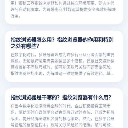
用！揭秘云登指纹浏览器如何通过独立环境隔离、动态IP代
理与自动化脚本，为跨境电商/社媒运营提供安全高效的解决
方案。
指纹浏览器怎么用？指纹浏览器的作用和特别
之处有哪些？
在数字化时代，多账号管理成为许多行业从业者面临的重要
课题。无论是跨境电商卖家运营多个店铺，还是社交媒体运
营者维护不同账号矩阵，都可能因账号关联问题面临风险。
指纹浏览器的出现，为解决这一难题提供了有效途径。其
中，云登指纹浏览器以其卓越的性能和丰富的功能，备受用
户青睐。接下来，让我们深入了解指纹浏览器的作用、云登
指纹浏览器的特别之处以及详细的使用方法。​
指纹浏览器是干嘛的？指纹浏览器有什么用？
在当今数字化浪潮席卷全球的时代，企业积极投身国际市
场，借助国外自媒体平台对官网展开对外宣传，已成为拓展
版图、提升品牌全球知名度的核心策略。然而，在多平台账
号管理的复杂征程中，账号关联风险如同暗礁，随时可能让