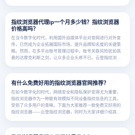
企业的宣传航船触礁受损，令众多企业苦不堪言。云登指纹
浏览器作为一款功能卓越的利器，能巧妙化解这一棘手难
题，助力企业在多个免费国外自媒体平台上，安全无忧且高
指纹浏览器代理ip一个月多少钱？指纹浏览器
效流畅地推进官网宣传工作。接下来，将为您深入解读指纹
价格高吗？
浏览器究竟为何物，以及云登指纹浏览器在官网对外宣传中
能发挥怎样至关重要的作用。
在当今数字化时代，利用国外自媒体平台对官网进行对外宣
传，已然成为企业拓展国际市场、提升品牌知名度的关键策
略。然而，在多平台账号管理过程中，账号关联风险犹如高
悬的达摩克利斯之剑，让众多企业头疼不已。云登指纹浏览
器作为一款功能强大的工具，能够有效化解这一难题，助力
企业在多个免费国外自媒体平台上安全、高效地开展宣传工
作。在使用云登指纹浏览器时，不少企业关心代理 IP 一个月
有什么免费好用的指纹浏览器官网推荐？
的费用以及指纹浏览器本身价格是否高昂，下面将为您详细
介绍。
在如今数字化的时代，网络安全和隐私保护变得尤为重要，
指纹浏览器作为一种能有效模拟不同设备指纹信息的工具，
受到了众多用户的青睐。下面为大家推荐一款免费又好用的
指纹浏览器——云登指纹浏览器，同时为大家详细介绍其官
网。